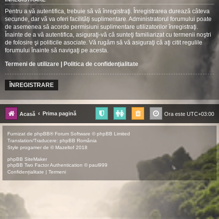
Pentru a vă autentifica, trebuie să vă înregistraţi. Înregistrarea durează câteva
secunde, dar vă va oferi facilităţi suplimentare. Administratorul forumului poate
de asemenea să acorde permisiuni suplimentare utilizatorilor înregistraţi.
Înainte de a vă autentifica, asiguraţi-vă că sunteţi familiarizat cu termenii noştri
de folosire şi politicile asociate. Vă rugăm să vă asiguraţi că aţi citit regulile
forumului înainte să navigaţi pe acesta.
Termeni de utilizare
|
Politica de confidenţialitate
ÎNREGISTRARE
Prima pagină
Acasă
Ora este
UTC+03:00
Furnizat de
phpBB
® Forum Software © phpBB Limited
Translation/Traducere:
phpBB România
Style
progamer
de ©
Mazeltof
2018
phpBB SiteMaker
phpBB Two Factor Authentication ©
paul999
Confidențialitate
|
Termeni