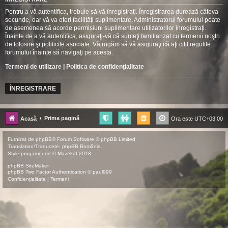
Pentru a vă autentifica, trebuie să vă înregistraţi. Înregistrarea durează câteva
secunde, dar vă va oferi facilităţi suplimentare. Administratorul forumului poate
de asemenea să acorde permisiuni suplimentare utilizatorilor înregistraţi.
Înainte de a vă autentifica, asiguraţi-vă că sunteţi familiarizat cu termenii noştri
de folosire şi politicile asociate. Vă rugăm să vă asiguraţi că aţi citit regulile
forumului înainte să navigaţi pe acesta.
Termeni de utilizare
|
Politica de confidenţialitate
ÎNREGISTRARE
Prima pagină
Acasă
Ora este
UTC+03:00
Furnizat de
phpBB
® Forum Software © phpBB Limited
Translation/Traducere:
phpBB România
Style
progamer
de ©
Mazeltof
2018
phpBB SiteMaker
phpBB Two Factor Authentication ©
paul999
Confidențialitate
|
Termeni