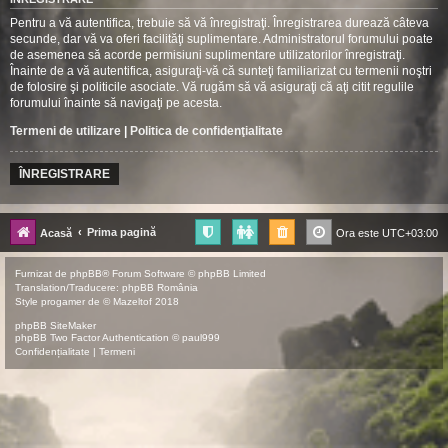
Pentru a vă autentifica, trebuie să vă înregistraţi. Înregistrarea durează câteva
secunde, dar vă va oferi facilităţi suplimentare. Administratorul forumului poate
de asemenea să acorde permisiuni suplimentare utilizatorilor înregistraţi.
Înainte de a vă autentifica, asiguraţi-vă că sunteţi familiarizat cu termenii noştri
de folosire şi politicile asociate. Vă rugăm să vă asiguraţi că aţi citit regulile
forumului înainte să navigaţi pe acesta.
Termeni de utilizare
|
Politica de confidenţialitate
ÎNREGISTRARE
Prima pagină
Acasă
Ora este
UTC+03:00
Furnizat de
phpBB
® Forum Software © phpBB Limited
Translation/Traducere:
phpBB România
Style
progamer
de ©
Mazeltof
2018
phpBB SiteMaker
phpBB Two Factor Authentication ©
paul999
Confidențialitate
|
Termeni