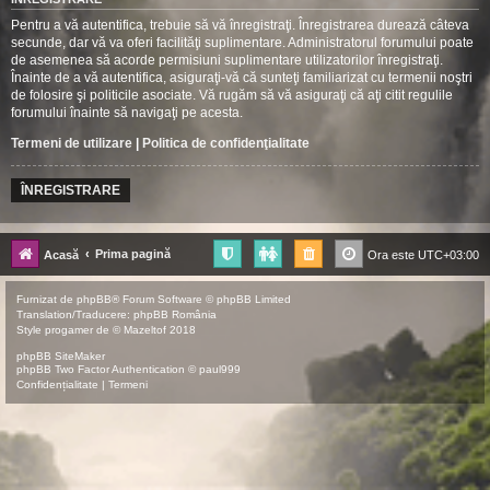
Pentru a vă autentifica, trebuie să vă înregistraţi. Înregistrarea durează câteva
secunde, dar vă va oferi facilităţi suplimentare. Administratorul forumului poate
de asemenea să acorde permisiuni suplimentare utilizatorilor înregistraţi.
Înainte de a vă autentifica, asiguraţi-vă că sunteţi familiarizat cu termenii noştri
de folosire şi politicile asociate. Vă rugăm să vă asiguraţi că aţi citit regulile
forumului înainte să navigaţi pe acesta.
Termeni de utilizare
|
Politica de confidenţialitate
ÎNREGISTRARE
Prima pagină
Acasă
Ora este
UTC+03:00
Furnizat de
phpBB
® Forum Software © phpBB Limited
Translation/Traducere:
phpBB România
Style
progamer
de ©
Mazeltof
2018
phpBB SiteMaker
phpBB Two Factor Authentication ©
paul999
Confidențialitate
|
Termeni