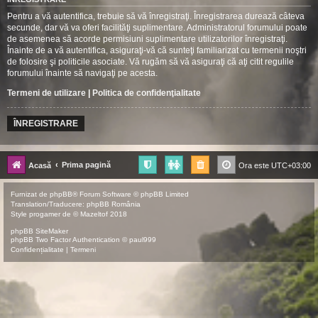
Pentru a vă autentifica, trebuie să vă înregistraţi. Înregistrarea durează câteva
secunde, dar vă va oferi facilităţi suplimentare. Administratorul forumului poate
de asemenea să acorde permisiuni suplimentare utilizatorilor înregistraţi.
Înainte de a vă autentifica, asiguraţi-vă că sunteţi familiarizat cu termenii noştri
de folosire şi politicile asociate. Vă rugăm să vă asiguraţi că aţi citit regulile
forumului înainte să navigaţi pe acesta.
Termeni de utilizare
|
Politica de confidenţialitate
ÎNREGISTRARE
Prima pagină
Acasă
Ora este
UTC+03:00
Furnizat de
phpBB
® Forum Software © phpBB Limited
Translation/Traducere:
phpBB România
Style
progamer
de ©
Mazeltof
2018
phpBB SiteMaker
phpBB Two Factor Authentication ©
paul999
Confidențialitate
|
Termeni