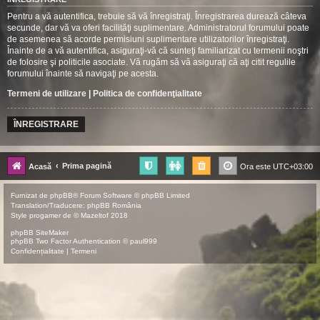
Pentru a vă autentifica, trebuie să vă înregistraţi. Înregistrarea durează câteva
secunde, dar vă va oferi facilităţi suplimentare. Administratorul forumului poate
de asemenea să acorde permisiuni suplimentare utilizatorilor înregistraţi.
Înainte de a vă autentifica, asiguraţi-vă că sunteţi familiarizat cu termenii noştri
de folosire şi politicile asociate. Vă rugăm să vă asiguraţi că aţi citit regulile
forumului înainte să navigaţi pe acesta.
Termeni de utilizare
|
Politica de confidenţialitate
ÎNREGISTRARE
Prima pagină
Acasă
Ora este
UTC+03:00
Furnizat de
phpBB
® Forum Software © phpBB Limited
Translation/Traducere:
phpBB România
Style
progamer
de ©
Mazeltof
2018
phpBB SiteMaker
phpBB Two Factor Authentication ©
paul999
Confidențialitate
|
Termeni