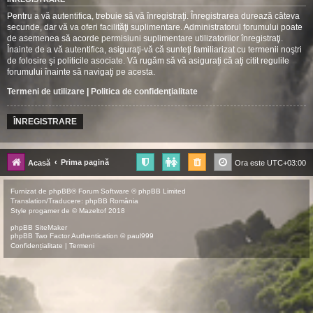
Pentru a vă autentifica, trebuie să vă înregistraţi. Înregistrarea durează câteva
secunde, dar vă va oferi facilităţi suplimentare. Administratorul forumului poate
de asemenea să acorde permisiuni suplimentare utilizatorilor înregistraţi.
Înainte de a vă autentifica, asiguraţi-vă că sunteţi familiarizat cu termenii noştri
de folosire şi politicile asociate. Vă rugăm să vă asiguraţi că aţi citit regulile
forumului înainte să navigaţi pe acesta.
Termeni de utilizare
|
Politica de confidenţialitate
ÎNREGISTRARE
Prima pagină
Acasă
Ora este
UTC+03:00
Furnizat de
phpBB
® Forum Software © phpBB Limited
Translation/Traducere:
phpBB România
Style
progamer
de ©
Mazeltof
2018
phpBB SiteMaker
phpBB Two Factor Authentication ©
paul999
Confidențialitate
|
Termeni