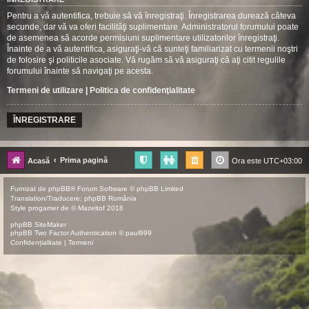
Pentru a vă autentifica, trebuie să vă înregistraţi. Înregistrarea durează câteva
secunde, dar vă va oferi facilităţi suplimentare. Administratorul forumului poate
de asemenea să acorde permisiuni suplimentare utilizatorilor înregistraţi.
Înainte de a vă autentifica, asiguraţi-vă că sunteţi familiarizat cu termenii noştri
de folosire şi politicile asociate. Vă rugăm să vă asiguraţi că aţi citit regulile
forumului înainte să navigaţi pe acesta.
Termeni de utilizare
|
Politica de confidenţialitate
ÎNREGISTRARE
Prima pagină
Acasă
Ora este
UTC+03:00
Furnizat de
phpBB
® Forum Software © phpBB Limited
Translation/Traducere:
phpBB România
Style
progamer
de ©
Mazeltof
2018
phpBB SiteMaker
phpBB Two Factor Authentication ©
paul999
Confidențialitate
|
Termeni