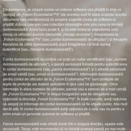
De asemenea, se crează cookie-uri externe software-ului phpBB în timp ce
navigaţi pe „Forum Ecolomania™®” dar acestea sunt în afara scopului acestui
document care intenţionează să acopere paginile create de software-ul
phpBB. A doua cale prin care colectăm informaţiile este prin ceea ce trimiteţi
dumneavoastră. Acest lucru poate fi, şi nu este limitat la: expedierea unui
mesaj ca utilizator anonim (denumite „mesaje anonime”), înregistrarea la
„Forum Ecolomania™®” (sau „contul dumneavoastră de utilizator”) şi mesajele
transmise de către dumneavoastră după înregistrare cât timp sunteţi
autentificat (sau „mesajele dumneavoastră”).
Contul dumneavoastră va conţine cel puţin un nume identificabil (sau „numele
dumneavoastră de utilizator”), o parolă personală folosită pentru autentificarea
în contul dumneavoastră (sau „parola dumneavoastră”) şi o adresă personală
de email validă (sau „email-ul dumneavoastră”). Informaţiile dumneavoastră
pentru contul de utilizator de la „Forum Ecolomania™®” sunt protejate de
legile de protecţie ale datelor aplicabile în ţara care ne găzduieşte. Orice
informaţie în afara numelui de utilizator, parolei sau a adresei de e-mail cerută
de „Forum Ecolomania™®” în timpul înregistrării este fie obligatorie sau
opţională la discreţia „Forum Ecolomania™®”. În toate cazurile, aveţi opţiunea
să alegeţi ce informaţii din contul dumneavoastră să fie afişate public. Mai mult
decât atât, în contul dumneavoastră aveţi opţiunea de a opta sau nu pentru a
primi email-uri generate automat de software-ul phpBB.
Parola dumneavoastră este cifrată (hash într-o singură direcţie), aşadar este
securizată. Totuşi, este recomandat să nu folosiţi aceeaşi parolă pe mai multe