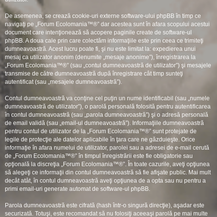
De asemenea, se crează cookie-uri externe software-ului phpBB în timp ce
navigaţi pe „Forum Ecolomania™®” dar acestea sunt în afara scopului acestui
document care intenţionează să acopere paginile create de software-ul
phpBB. A doua cale prin care colectăm informaţiile este prin ceea ce trimiteţi
dumneavoastră. Acest lucru poate fi, şi nu este limitat la: expedierea unui
mesaj ca utilizator anonim (denumite „mesaje anonime”), înregistrarea la
„Forum Ecolomania™®” (sau „contul dumneavoastră de utilizator”) şi mesajele
transmise de către dumneavoastră după înregistrare cât timp sunteţi
autentificat (sau „mesajele dumneavoastră”).
Contul dumneavoastră va conţine cel puţin un nume identificabil (sau „numele
dumneavoastră de utilizator”), o parolă personală folosită pentru autentificarea
în contul dumneavoastră (sau „parola dumneavoastră”) şi o adresă personală
de email validă (sau „email-ul dumneavoastră”). Informaţiile dumneavoastră
pentru contul de utilizator de la „Forum Ecolomania™®” sunt protejate de
legile de protecţie ale datelor aplicabile în ţara care ne găzduieşte. Orice
informaţie în afara numelui de utilizator, parolei sau a adresei de e-mail cerută
de „Forum Ecolomania™®” în timpul înregistrării este fie obligatorie sau
opţională la discreţia „Forum Ecolomania™®”. În toate cazurile, aveţi opţiunea
să alegeţi ce informaţii din contul dumneavoastră să fie afişate public. Mai mult
decât atât, în contul dumneavoastră aveţi opţiunea de a opta sau nu pentru a
primi email-uri generate automat de software-ul phpBB.
Parola dumneavoastră este cifrată (hash într-o singură direcţie), aşadar este
securizată. Totuşi, este recomandat să nu folosiţi aceeaşi parolă pe mai multe