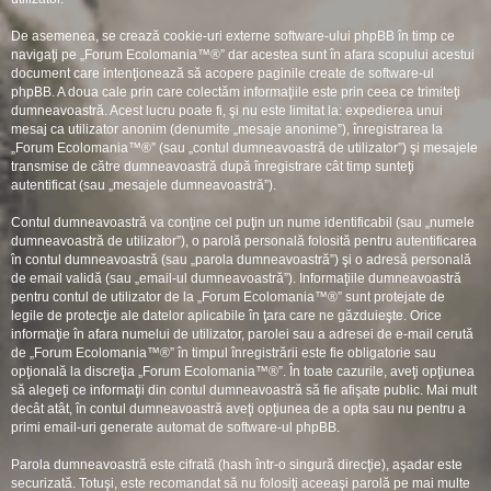
De asemenea, se crează cookie-uri externe software-ului phpBB în timp ce
navigaţi pe „Forum Ecolomania™®” dar acestea sunt în afara scopului acestui
document care intenţionează să acopere paginile create de software-ul
phpBB. A doua cale prin care colectăm informaţiile este prin ceea ce trimiteţi
dumneavoastră. Acest lucru poate fi, şi nu este limitat la: expedierea unui
mesaj ca utilizator anonim (denumite „mesaje anonime”), înregistrarea la
„Forum Ecolomania™®” (sau „contul dumneavoastră de utilizator”) şi mesajele
transmise de către dumneavoastră după înregistrare cât timp sunteţi
autentificat (sau „mesajele dumneavoastră”).
Contul dumneavoastră va conţine cel puţin un nume identificabil (sau „numele
dumneavoastră de utilizator”), o parolă personală folosită pentru autentificarea
în contul dumneavoastră (sau „parola dumneavoastră”) şi o adresă personală
de email validă (sau „email-ul dumneavoastră”). Informaţiile dumneavoastră
pentru contul de utilizator de la „Forum Ecolomania™®” sunt protejate de
legile de protecţie ale datelor aplicabile în ţara care ne găzduieşte. Orice
informaţie în afara numelui de utilizator, parolei sau a adresei de e-mail cerută
de „Forum Ecolomania™®” în timpul înregistrării este fie obligatorie sau
opţională la discreţia „Forum Ecolomania™®”. În toate cazurile, aveţi opţiunea
să alegeţi ce informaţii din contul dumneavoastră să fie afişate public. Mai mult
decât atât, în contul dumneavoastră aveţi opţiunea de a opta sau nu pentru a
primi email-uri generate automat de software-ul phpBB.
Parola dumneavoastră este cifrată (hash într-o singură direcţie), aşadar este
securizată. Totuşi, este recomandat să nu folosiţi aceeaşi parolă pe mai multe