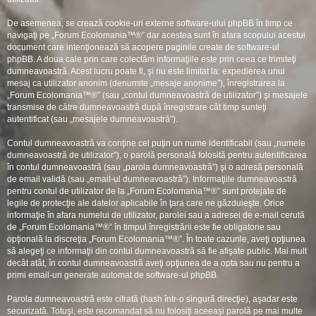
De asemenea, se crează cookie-uri externe software-ului phpBB în timp ce
navigaţi pe „Forum Ecolomania™®” dar acestea sunt în afara scopului acestui
document care intenţionează să acopere paginile create de software-ul
phpBB. A doua cale prin care colectăm informaţiile este prin ceea ce trimiteţi
dumneavoastră. Acest lucru poate fi, şi nu este limitat la: expedierea unui
mesaj ca utilizator anonim (denumite „mesaje anonime”), înregistrarea la
„Forum Ecolomania™®” (sau „contul dumneavoastră de utilizator”) şi mesajele
transmise de către dumneavoastră după înregistrare cât timp sunteţi
autentificat (sau „mesajele dumneavoastră”).
Contul dumneavoastră va conţine cel puţin un nume identificabil (sau „numele
dumneavoastră de utilizator”), o parolă personală folosită pentru autentificarea
în contul dumneavoastră (sau „parola dumneavoastră”) şi o adresă personală
de email validă (sau „email-ul dumneavoastră”). Informaţiile dumneavoastră
pentru contul de utilizator de la „Forum Ecolomania™®” sunt protejate de
legile de protecţie ale datelor aplicabile în ţara care ne găzduieşte. Orice
informaţie în afara numelui de utilizator, parolei sau a adresei de e-mail cerută
de „Forum Ecolomania™®” în timpul înregistrării este fie obligatorie sau
opţională la discreţia „Forum Ecolomania™®”. În toate cazurile, aveţi opţiunea
să alegeţi ce informaţii din contul dumneavoastră să fie afişate public. Mai mult
decât atât, în contul dumneavoastră aveţi opţiunea de a opta sau nu pentru a
primi email-uri generate automat de software-ul phpBB.
Parola dumneavoastră este cifrată (hash într-o singură direcţie), aşadar este
securizată. Totuşi, este recomandat să nu folosiţi aceeaşi parolă pe mai multe