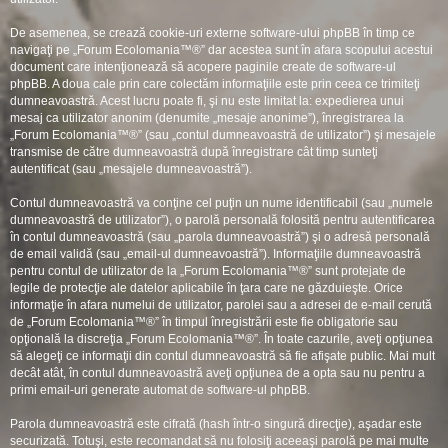
De asemenea, se crează cookie-uri externe software-ului phpBB în timp ce
navigaţi pe „Forum Ecolomania™®” dar acestea sunt în afara scopului acestui
document care intenţionează să acopere paginile create de software-ul
phpBB. A doua cale prin care colectăm informaţiile este prin ceea ce trimiteţi
dumneavoastră. Acest lucru poate fi, şi nu este limitat la: expedierea unui
mesaj ca utilizator anonim (denumite „mesaje anonime”), înregistrarea la
„Forum Ecolomania™®” (sau „contul dumneavoastră de utilizator”) şi mesajele
transmise de către dumneavoastră după înregistrare cât timp sunteţi
autentificat (sau „mesajele dumneavoastră”).
Contul dumneavoastră va conţine cel puţin un nume identificabil (sau „numele
dumneavoastră de utilizator”), o parolă personală folosită pentru autentificarea
în contul dumneavoastră (sau „parola dumneavoastră”) şi o adresă personală
de email validă (sau „email-ul dumneavoastră”). Informaţiile dumneavoastră
pentru contul de utilizator de la „Forum Ecolomania™®” sunt protejate de
legile de protecţie ale datelor aplicabile în ţara care ne găzduieşte. Orice
informaţie în afara numelui de utilizator, parolei sau a adresei de e-mail cerută
de „Forum Ecolomania™®” în timpul înregistrării este fie obligatorie sau
opţională la discreţia „Forum Ecolomania™®”. În toate cazurile, aveţi opţiunea
să alegeţi ce informaţii din contul dumneavoastră să fie afişate public. Mai mult
decât atât, în contul dumneavoastră aveţi opţiunea de a opta sau nu pentru a
primi email-uri generate automat de software-ul phpBB.
Parola dumneavoastră este cifrată (hash într-o singură direcţie), aşadar este
securizată. Totuşi, este recomandat să nu folosiţi aceeaşi parolă pe mai multe