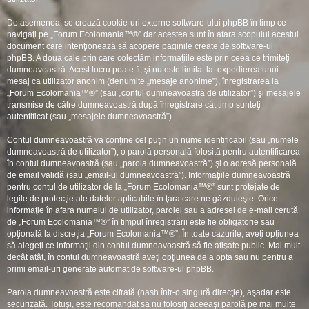
De asemenea, se crează cookie-uri externe software-ului phpBB în timp ce
navigaţi pe „Forum Ecolomania™®” dar acestea sunt în afara scopului acestui
document care intenţionează să acopere paginile create de software-ul
phpBB. A doua cale prin care colectăm informaţiile este prin ceea ce trimiteţi
dumneavoastră. Acest lucru poate fi, şi nu este limitat la: expedierea unui
mesaj ca utilizator anonim (denumite „mesaje anonime”), înregistrarea la
„Forum Ecolomania™®” (sau „contul dumneavoastră de utilizator”) şi mesajele
transmise de către dumneavoastră după înregistrare cât timp sunteţi
autentificat (sau „mesajele dumneavoastră”).
Contul dumneavoastră va conţine cel puţin un nume identificabil (sau „numele
dumneavoastră de utilizator”), o parolă personală folosită pentru autentificarea
în contul dumneavoastră (sau „parola dumneavoastră”) şi o adresă personală
de email validă (sau „email-ul dumneavoastră”). Informaţiile dumneavoastră
pentru contul de utilizator de la „Forum Ecolomania™®” sunt protejate de
legile de protecţie ale datelor aplicabile în ţara care ne găzduieşte. Orice
informaţie în afara numelui de utilizator, parolei sau a adresei de e-mail cerută
de „Forum Ecolomania™®” în timpul înregistrării este fie obligatorie sau
opţională la discreţia „Forum Ecolomania™®”. În toate cazurile, aveţi opţiunea
să alegeţi ce informaţii din contul dumneavoastră să fie afişate public. Mai mult
decât atât, în contul dumneavoastră aveţi opţiunea de a opta sau nu pentru a
primi email-uri generate automat de software-ul phpBB.
Parola dumneavoastră este cifrată (hash într-o singură direcţie), aşadar este
securizată. Totuşi, este recomandat să nu folosiţi aceeaşi parolă pe mai multe