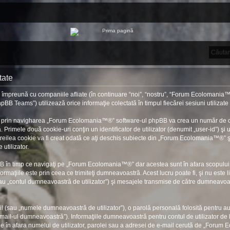
tate
mpreună cu companiile afliate (în continuare “noi”, “nostru”, “Forum Ecolomania™®”
BB Teams”) utilizează orice informaţie colectată în timpul fiecărei sesiuni utilizat
, prin navigharea „Forum Ecolomania™®” software-ul phpBB va crea un număr de cooki
rimele două cookie-uri conţin un identificator de utilizator (denumit „user-id”) şi u
lea cookie va fi creat odată ce aţi deschis subiecte din „Forum Ecolomania™®” şi e
utilizator.
B în timp ce navigaţi pe „Forum Ecolomania™®” dar acestea sunt în afara scopului
rmaţiile este prin ceea ce trimiteţi dumneavoastră. Acest lucru poate fi, şi nu este 
„contul dumneavoastră de utilizator”) şi mesajele transmise de către dumneavoastră
l (sau „numele dumneavoastră de utilizator”), o parolă personală folosită pentru a
ail-ul dumneavoastră”). Informaţiile dumneavoastră pentru contul de utilizator de
ie în afara numelui de utilizator, parolei sau a adresei de e-mail cerută de „Forum E