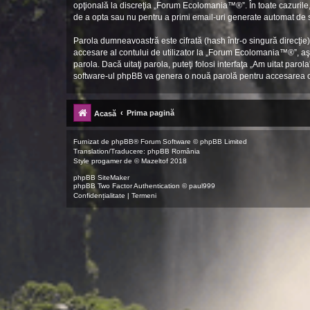
opţională la discreţia „Forum Ecolomania™®”. În toate cazurile, 
de a opta sau nu pentru a primi email-uri generate automat de
Parola dumneavoastră este cifrată (hash într-o singură direcţie
accesare al contului de utilizator la „Forum Ecolomania™®”, aş
parola. Dacă uitaţi parola, puteţi folosi interfaţa „Am uitat pa
software-ul phpBB va genera o nouă parolă pentru accesarea 
Prima pagină
Acasă
Furnizat de
phpBB
® Forum Software © phpBB Limited
Translation/Traducere:
phpBB România
Style
progamer
de ©
Mazeltof
2018
phpBB SiteMaker
phpBB Two Factor Authentication ©
paul999
Confidențialitate
|
Termeni