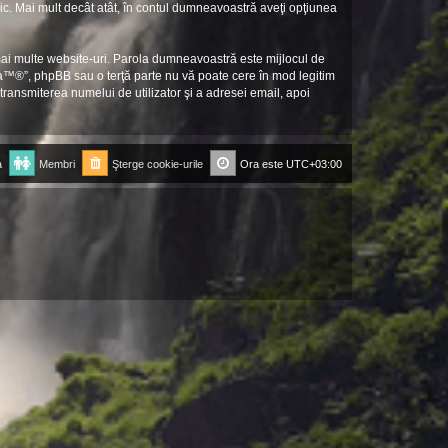
lic. Mai mult decât atât, în contul dumneavoastră aveţi opţiunea
 mai multe website-uri. Parola dumneavoastră este mijlocul de
ia™®”, phpBB sau o terţă parte nu vă poate cere în mod legitim
transmiterea numelui de utilizator şi a adresei email, apoi
a
Membri
Şterge cookie-urile
Ora este
UTC+03:00