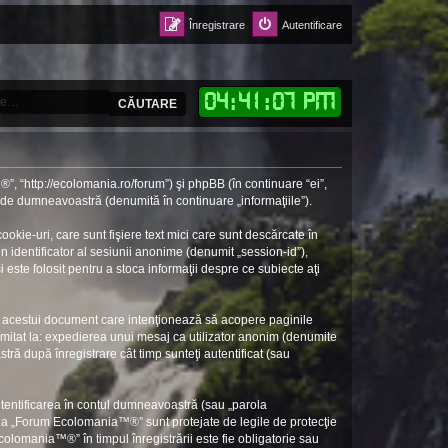
Înregistrare
Autentificare
04
:
41
:
08 PM
CĂUTARE
, “http://ecolomania.ro/forum”) şi phpBB (în continuare “ei”,
e de dumneavoastră (denumită în continuare „informaţiile”).
e-uri, care sunt fişiere text mici care sunt descărcate în
n identificator al sesiunii anonime (denumit „session-id”),
ste folosit pentru a stoca informaţii despre ce subiecte aţi
 acestui document care intenţionează să acopere paginile
limitat la: expedierea unui mesaj ca utilizator anonim (denumite
 după înregistrare cât timp sunteţi autentificat (sau
utentificarea în contul dumneavoastră (sau „parola
 la „Forum Ecolomania™®” sunt protejate de legile de protecţie
colomania™®” în timpul înregistrării este fie obligatorie sau