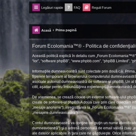
Legături rapide
FAQ
Reguli Forum
Forum Ecolomania™®
-= Idei pentru viitor =-
Prima pagină
Acasă
Forum Ecolomania™® - Politica de confidenţiali
Această politică explică în detaliu cum „Forum Ecolomania™®” î
“lor”, “software phpBB”, “www.phpbb.com”, “phpBB Limited”, “php
Informaţiile dumneavoastră sunt colectate prin două căi. Prima
fişierele temporare al browserului computerului dumneavoastră. P
asociate automat dumneavoastră de software-ul phpBB. Un al trei
citit, aşadar pentru îmbunătăţirea experienţei dumneavoastră de 
De asemenea, se crează cookie-uri externe software-ului phpB
create de software-ul phpBB. A doua cale prin care colectăm info
„mesaje anonime”), înregistrarea la „Forum Ecolomania™®” (sau 
„mesajele dumneavoastră”).
Contul dumneavoastră va conţine cel puţin un nume identificabi
dumneavoastră”) şi o adresă personală de email validă (sau „em
ale datelor aplicabile în ţara care ne găzduieşte. Orice informaţ