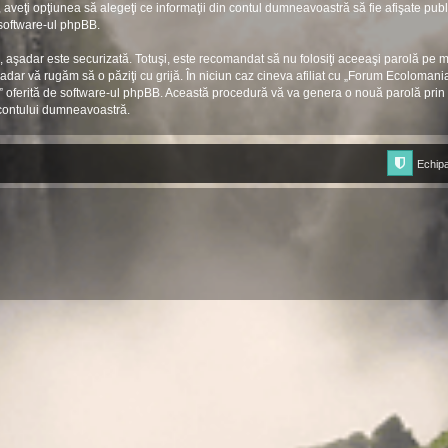
aveţi opţiunea să alegeţi ce informaţii din contul dumneavoastră să fie afişate pub
 software-ul phpBB.
), aşadar este securizată. Totuşi, este recomandat să nu folosiţi aceeaşi parolă pe
adar vă rugăm să o păziţi cu grijă. În niciun caz cineva afiliat cu „Forum Ecoloman
rola” oferită de software-ul phpBB. Această procedură vă va genera o nouă parolă prin 
contului dumneavoastră.
Echip