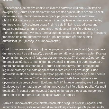
De asemenea, se crează cookie-uri externe software-ului phpBB în timp ce
navigaţi pe „Forum Ecolomania™®” dar acestea sunt în afara scopului acestui
document care intenţionează să acopere paginile create de software-ul
phpBB. A doua cale prin care colectăm informaţiile este prin ceea ce trimiteţi
dumneavoastră. Acest lucru poate fi, şi nu este limitat la: expedierea unui
mesaj ca utilizator anonim (denumite „mesaje anonime”), înregistrarea la
„Forum Ecolomania™®” (sau „contul dumneavoastră de utilizator”) şi mesajele
transmise de către dumneavoastră după înregistrare cât timp sunteţi
autentificat (sau „mesajele dumneavoastră”).
Contul dumneavoastră va conţine cel puţin un nume identificabil (sau „numele
dumneavoastră de utilizator”), o parolă personală folosită pentru autentificarea
în contul dumneavoastră (sau „parola dumneavoastră”) şi o adresă personală
de email validă (sau „email-ul dumneavoastră”). Informaţiile dumneavoastră
pentru contul de utilizator de la „Forum Ecolomania™®” sunt protejate de
legile de protecţie ale datelor aplicabile în ţara care ne găzduieşte. Orice
informaţie în afara numelui de utilizator, parolei sau a adresei de e-mail cerută
de „Forum Ecolomania™®” în timpul înregistrării este fie obligatorie sau
opţională la discreţia „Forum Ecolomania™®”. În toate cazurile, aveţi opţiunea
să alegeţi ce informaţii din contul dumneavoastră să fie afişate public. Mai mult
decât atât, în contul dumneavoastră aveţi opţiunea de a opta sau nu pentru a
primi email-uri generate automat de software-ul phpBB.
Parola dumneavoastră este cifrată (hash într-o singură direcţie), aşadar este
securizată. Totuşi, este recomandat să nu folosiţi aceeaşi parolă pe mai multe