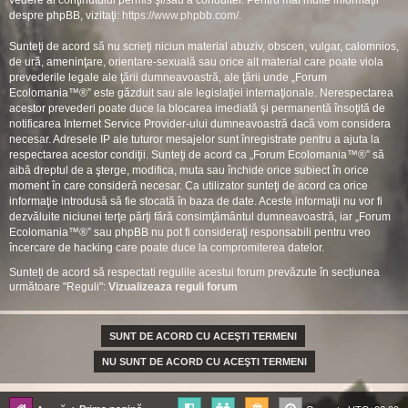
vedere al conţinutului permis şi/sau a conduitei. Pentru mai multe informaţii
despre phpBB, vizitaţi:
https://www.phpbb.com/
.
Sunteţi de acord să nu scrieţi niciun material abuziv, obscen, vulgar, calomnios,
de ură, ameninţare, orientare-sexuală sau orice alt material care poate viola
prevederile legale ale ţării dumneavoastră, ale ţării unde „Forum
Ecolomania™®” este găzduit sau ale legislaţiei internaţionale. Nerespectarea
acestor prevederi poate duce la blocarea imediată şi permanentă însoţită de
notificarea Internet Service Provider-ului dumneavoastră dacă vom considera
necesar. Adresele IP ale tuturor mesajelor sunt înregistrate pentru a ajuta la
respectarea acestor condiţii. Sunteţi de acord ca „Forum Ecolomania™®” să
aibă dreptul de a şterge, modifica, muta sau închide orice subiect în orice
moment în care consideră necesar. Ca utilizator sunteţi de acord ca orice
informaţie introdusă să fie stocată în baza de date. Aceste informaţii nu vor fi
dezvăluite niciunei terţe părţi fără consimţământul dumneavoastră, iar „Forum
Ecolomania™®” sau phpBB nu pot fi consideraţi responsabili pentru vreo
încercare de hacking care poate duce la compromiterea datelor.
Sunteți de acord să respectati regulile acestui forum prevăzute în secțiunea
următoare "Reguli":
Vizualizeaza reguli forum