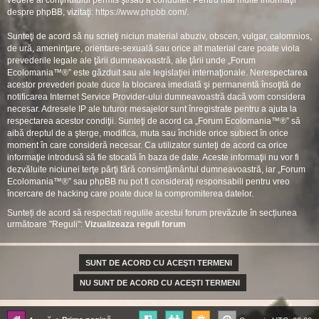
vedere al conţinutului permis şi/sau a conduitei. Pentru mai multe informaţii
despre phpBB, vizitaţi:
https://www.phpbb.com/
.
Sunteţi de acord să nu scrieţi niciun material abuziv, obscen, vulgar, calomnios,
de ură, ameninţare, orientare-sexuală sau orice alt material care poate viola
prevederile legale ale ţării dumneavoastră, ale ţării unde „Forum
Ecolomania™®” este găzduit sau ale legislaţiei internaţionale. Nerespectarea
acestor prevederi poate duce la blocarea imediată şi permanentă însoţită de
notificarea Internet Service Provider-ului dumneavoastră dacă vom considera
necesar. Adresele IP ale tuturor mesajelor sunt înregistrate pentru a ajuta la
respectarea acestor condiţii. Sunteţi de acord ca „Forum Ecolomania™®” să
aibă dreptul de a şterge, modifica, muta sau închide orice subiect în orice
moment în care consideră necesar. Ca utilizator sunteţi de acord ca orice
informaţie introdusă să fie stocată în baza de date. Aceste informaţii nu vor fi
dezvăluite niciunei terţe părţi fără consimţământul dumneavoastră, iar „Forum
Ecolomania™®” sau phpBB nu pot fi consideraţi responsabili pentru vreo
încercare de hacking care poate duce la compromiterea datelor.
Sunteți de acord să respectati regulile acestui forum prevăzute în secțiunea
următoare "Reguli":
Vizualizeaza reguli forum