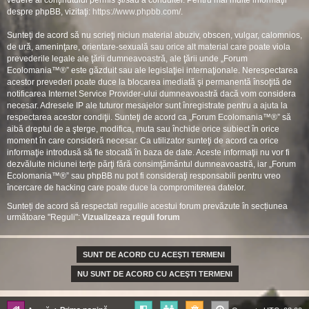
vedere al conţinutului permis şi/sau a conduitei. Pentru mai multe informaţii
despre phpBB, vizitaţi:
https://www.phpbb.com/
.
Sunteţi de acord să nu scrieţi niciun material abuziv, obscen, vulgar, calomnios,
de ură, ameninţare, orientare-sexuală sau orice alt material care poate viola
prevederile legale ale ţării dumneavoastră, ale ţării unde „Forum
Ecolomania™®” este găzduit sau ale legislaţiei internaţionale. Nerespectarea
acestor prevederi poate duce la blocarea imediată şi permanentă însoţită de
notificarea Internet Service Provider-ului dumneavoastră dacă vom considera
necesar. Adresele IP ale tuturor mesajelor sunt înregistrate pentru a ajuta la
respectarea acestor condiţii. Sunteţi de acord ca „Forum Ecolomania™®” să
aibă dreptul de a şterge, modifica, muta sau închide orice subiect în orice
moment în care consideră necesar. Ca utilizator sunteţi de acord ca orice
informaţie introdusă să fie stocată în baza de date. Aceste informaţii nu vor fi
dezvăluite niciunei terţe părţi fără consimţământul dumneavoastră, iar „Forum
Ecolomania™®” sau phpBB nu pot fi consideraţi responsabili pentru vreo
încercare de hacking care poate duce la compromiterea datelor.
Sunteți de acord să respectati regulile acestui forum prevăzute în secțiunea
următoare "Reguli":
Vizualizeaza reguli forum