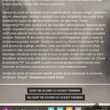
vedere al conţinutului permis şi/sau a conduitei. Pentru mai multe informaţii
despre phpBB, vizitaţi:
https://www.phpbb.com/
.
Sunteţi de acord să nu scrieţi niciun material abuziv, obscen, vulgar, calomnios,
de ură, ameninţare, orientare-sexuală sau orice alt material care poate viola
prevederile legale ale ţării dumneavoastră, ale ţării unde „Forum
Ecolomania™®” este găzduit sau ale legislaţiei internaţionale. Nerespectarea
acestor prevederi poate duce la blocarea imediată şi permanentă însoţită de
notificarea Internet Service Provider-ului dumneavoastră dacă vom considera
necesar. Adresele IP ale tuturor mesajelor sunt înregistrate pentru a ajuta la
respectarea acestor condiţii. Sunteţi de acord ca „Forum Ecolomania™®” să
aibă dreptul de a şterge, modifica, muta sau închide orice subiect în orice
moment în care consideră necesar. Ca utilizator sunteţi de acord ca orice
informaţie introdusă să fie stocată în baza de date. Aceste informaţii nu vor fi
dezvăluite niciunei terţe părţi fără consimţământul dumneavoastră, iar „Forum
Ecolomania™®” sau phpBB nu pot fi consideraţi responsabili pentru vreo
încercare de hacking care poate duce la compromiterea datelor.
Sunteți de acord să respectati regulile acestui forum prevăzute în secțiunea
următoare "Reguli":
Vizualizeaza reguli forum