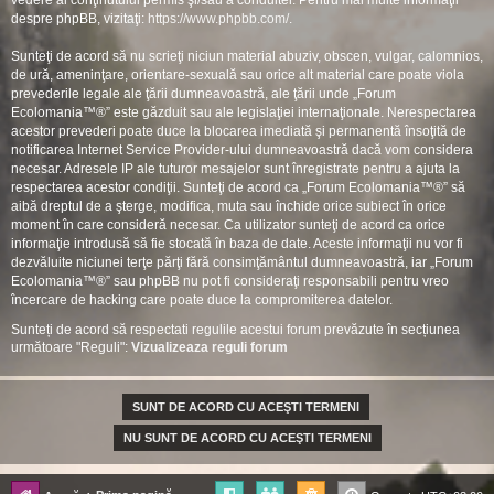
vedere al conţinutului permis şi/sau a conduitei. Pentru mai multe informaţii
despre phpBB, vizitaţi:
https://www.phpbb.com/
.
Sunteţi de acord să nu scrieţi niciun material abuziv, obscen, vulgar, calomnios,
de ură, ameninţare, orientare-sexuală sau orice alt material care poate viola
prevederile legale ale ţării dumneavoastră, ale ţării unde „Forum
Ecolomania™®” este găzduit sau ale legislaţiei internaţionale. Nerespectarea
acestor prevederi poate duce la blocarea imediată şi permanentă însoţită de
notificarea Internet Service Provider-ului dumneavoastră dacă vom considera
necesar. Adresele IP ale tuturor mesajelor sunt înregistrate pentru a ajuta la
respectarea acestor condiţii. Sunteţi de acord ca „Forum Ecolomania™®” să
aibă dreptul de a şterge, modifica, muta sau închide orice subiect în orice
moment în care consideră necesar. Ca utilizator sunteţi de acord ca orice
informaţie introdusă să fie stocată în baza de date. Aceste informaţii nu vor fi
dezvăluite niciunei terţe părţi fără consimţământul dumneavoastră, iar „Forum
Ecolomania™®” sau phpBB nu pot fi consideraţi responsabili pentru vreo
încercare de hacking care poate duce la compromiterea datelor.
Sunteți de acord să respectati regulile acestui forum prevăzute în secțiunea
următoare "Reguli":
Vizualizeaza reguli forum