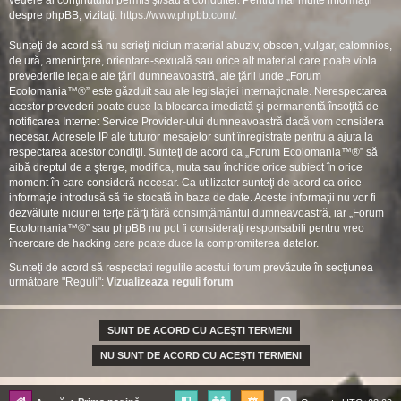
vedere al conţinutului permis şi/sau a conduitei. Pentru mai multe informaţii
despre phpBB, vizitaţi:
https://www.phpbb.com/
.
Sunteţi de acord să nu scrieţi niciun material abuziv, obscen, vulgar, calomnios,
de ură, ameninţare, orientare-sexuală sau orice alt material care poate viola
prevederile legale ale ţării dumneavoastră, ale ţării unde „Forum
Ecolomania™®” este găzduit sau ale legislaţiei internaţionale. Nerespectarea
acestor prevederi poate duce la blocarea imediată şi permanentă însoţită de
notificarea Internet Service Provider-ului dumneavoastră dacă vom considera
necesar. Adresele IP ale tuturor mesajelor sunt înregistrate pentru a ajuta la
respectarea acestor condiţii. Sunteţi de acord ca „Forum Ecolomania™®” să
aibă dreptul de a şterge, modifica, muta sau închide orice subiect în orice
moment în care consideră necesar. Ca utilizator sunteţi de acord ca orice
informaţie introdusă să fie stocată în baza de date. Aceste informaţii nu vor fi
dezvăluite niciunei terţe părţi fără consimţământul dumneavoastră, iar „Forum
Ecolomania™®” sau phpBB nu pot fi consideraţi responsabili pentru vreo
încercare de hacking care poate duce la compromiterea datelor.
Sunteți de acord să respectati regulile acestui forum prevăzute în secțiunea
următoare "Reguli":
Vizualizeaza reguli forum