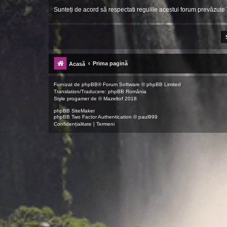
Sunteți de acord să respectati regulile acestui forum prevăzute
Prima pagină
Acasă
Furnizat de
phpBB
® Forum Software © phpBB Limited
Translation/Traducere:
phpBB România
Style
progamer
de ©
Mazeltof
2018
phpBB SiteMaker
phpBB Two Factor Authentication ©
paul999
Confidențialitate
|
Termeni