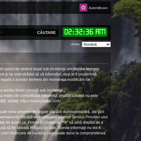
Autentificare
02
:
32
:
36 AM
CĂUTARE
Limba:
in punct de vedere legal sub incidenţa următorilor termeni.
d şi ne vom strădui să vă informăm, deşi ar fi prudent să
 legală a acestor termeni din momentul modificării lor.
e pentru forum lansată sub incidenţa „
 ca mijloc de comunicare internetul, phpBB Limited nu este
BB, vizitaţi:
https://www.phpbb.com/
.
ate viola prevederile legale ale ţării dumneavoastră, ale ţării
rmanentă însoţită de notificarea Internet Service Provider-ului
unteţi de acord ca „Forum Ecolomania™®” să aibă dreptul de a
să să fie stocată în baza de date. Aceste informaţii nu vor fi
ru vreo încercare de hacking care poate duce la compromiterea