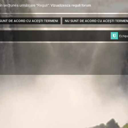
 în secțiunea următoare "Reguli":
Vizualizeaza reguli forum
Echip