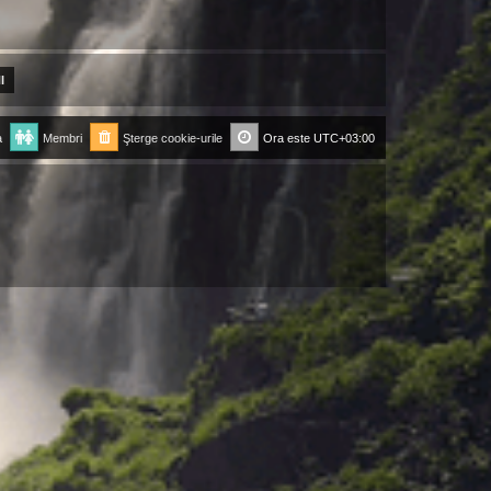
a
Membri
Şterge cookie-urile
Ora este
UTC+03:00