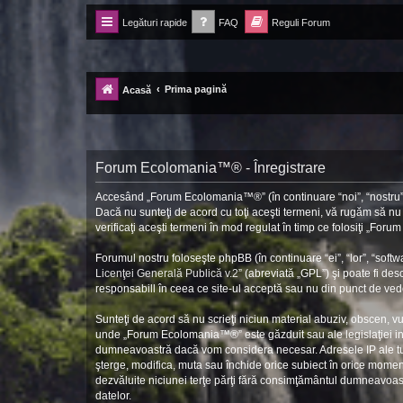
Legături rapide
FAQ
Reguli Forum
Forum Ecolomania™®
-= Idei pentru viitor =-
Prima pagină
Acasă
Forum Ecolomania™® - Înregistrare
Accesând „Forum Ecolomania™®” (în continuare “noi”, “nostru”, 
Dacă nu sunteţi de acord cu toţi aceşti termeni, vă rugăm să n
verificaţi aceşti termeni în mod regulat în timp ce folosiţi „Fo
Forumul nostru foloseşte phpBB (în continuare “ei”, “lor”, “so
Licenţei Generală Publică v.2
” (abreviată „GPL”) şi poate fi des
responsabill în ceea ce site-ul acceptă sau nu din punct de vede
Sunteţi de acord să nu scrieţi niciun material abuziv, obscen, v
unde „Forum Ecolomania™®” este găzduit sau ale legislaţiei int
dumneavoastră dacă vom considera necesar. Adresele IP ale tutu
şterge, modifica, muta sau închide orice subiect în orice moment 
dezvăluite niciunei terţe părţi fără consimţământul dumneavoa
datelor.