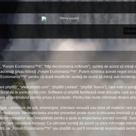
“Forum Ecolomania™®”, “http://ecolomania.ro/forum”), sunteţi de acord să intraţi d
u accesaţi şi/sau folosiţi „Forum Ecolomania™®”. Putem schimba aceste reguli oricân
rum Ecolomania™®” pentru că după modificări sunteţi de acord să intraţi sub incidenţa
ftware phpBB”, “www.phpbb.com”, “phpBB Limited”, “phpBB Teams”), care este o soluţi
cărcat de la
www.phpbb.com
. Software-ul phpBB facilitează doar discuţiile care au
re al conţinutului permis şi/sau a conduitei. Pentru mai multe informaţii despre php
ulgar, calomnios, de ură, ameninţare, orientare-sexuală sau orice alt material care po
ernaţionale. Nerespectarea acestor prevederi poate duce la blocarea imediată şi pe
ror mesajelor sunt înregistrate pentru a ajuta la respectarea acestor condiţii. S
în care consideră necesar. Ca utilizator sunteţi de acord ca orice informaţie introdu
stră, iar „Forum Ecolomania™®” sau phpBB nu pot fi consideraţi responsabili pent