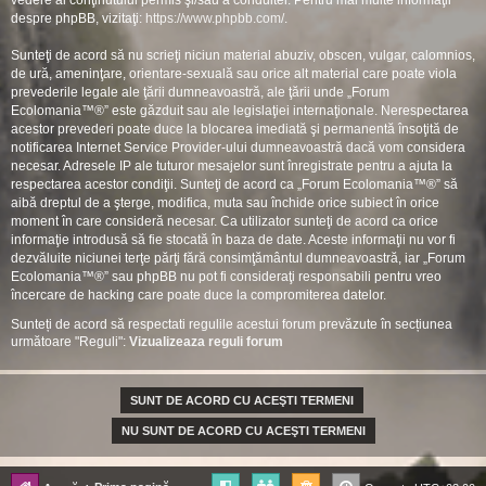
vedere al conţinutului permis şi/sau a conduitei. Pentru mai multe informaţii
despre phpBB, vizitaţi:
https://www.phpbb.com/
.
Sunteţi de acord să nu scrieţi niciun material abuziv, obscen, vulgar, calomnios,
de ură, ameninţare, orientare-sexuală sau orice alt material care poate viola
prevederile legale ale ţării dumneavoastră, ale ţării unde „Forum
Ecolomania™®” este găzduit sau ale legislaţiei internaţionale. Nerespectarea
acestor prevederi poate duce la blocarea imediată şi permanentă însoţită de
notificarea Internet Service Provider-ului dumneavoastră dacă vom considera
necesar. Adresele IP ale tuturor mesajelor sunt înregistrate pentru a ajuta la
respectarea acestor condiţii. Sunteţi de acord ca „Forum Ecolomania™®” să
aibă dreptul de a şterge, modifica, muta sau închide orice subiect în orice
moment în care consideră necesar. Ca utilizator sunteţi de acord ca orice
informaţie introdusă să fie stocată în baza de date. Aceste informaţii nu vor fi
dezvăluite niciunei terţe părţi fără consimţământul dumneavoastră, iar „Forum
Ecolomania™®” sau phpBB nu pot fi consideraţi responsabili pentru vreo
încercare de hacking care poate duce la compromiterea datelor.
Sunteți de acord să respectati regulile acestui forum prevăzute în secțiunea
următoare "Reguli":
Vizualizeaza reguli forum