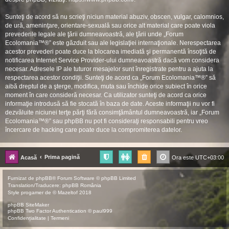
Sunteţi de acord să nu scrieţi niciun material abuziv, obscen, vulgar, calomnios,
de ură, ameninţare, orientare-sexuală sau orice alt material care poate viola
prevederile legale ale ţării dumneavoastră, ale ţării unde „Forum
Ecolomania™®” este găzduit sau ale legislaţiei internaţionale. Nerespectarea
acestor prevederi poate duce la blocarea imediată şi permanentă însoţită de
notificarea Internet Service Provider-ului dumneavoastră dacă vom considera
necesar. Adresele IP ale tuturor mesajelor sunt înregistrate pentru a ajuta la
respectarea acestor condiţii. Sunteţi de acord ca „Forum Ecolomania™®” să
aibă dreptul de a şterge, modifica, muta sau închide orice subiect în orice
moment în care consideră necesar. Ca utilizator sunteţi de acord ca orice
informaţie introdusă să fie stocată în baza de date. Aceste informaţii nu vor fi
dezvăluite niciunei terţe părţi fără consimţământul dumneavoastră, iar „Forum
Ecolomania™®” sau phpBB nu pot fi consideraţi responsabili pentru vreo
încercare de hacking care poate duce la compromiterea datelor.
Prima pagină
Acasă
Ora este
UTC+03:00
Furnizat de
phpBB
® Forum Software © phpBB Limited
Translation/Traducere:
phpBB România
Style
progamer
de ©
Mazeltof
2018
phpBB SiteMaker
phpBB Two Factor Authentication ©
paul999
Confidențialitate
|
Termeni