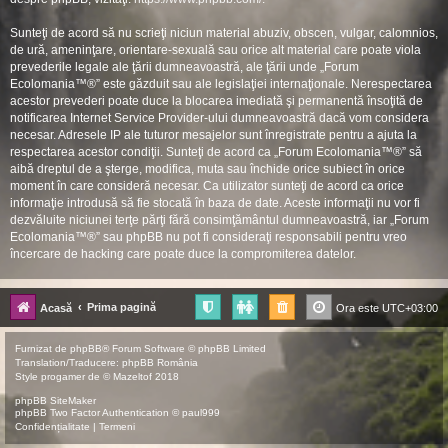
Sunteţi de acord să nu scrieţi niciun material abuziv, obscen, vulgar, calomnios,
de ură, ameninţare, orientare-sexuală sau orice alt material care poate viola
prevederile legale ale ţării dumneavoastră, ale ţării unde „Forum
Ecolomania™®” este găzduit sau ale legislaţiei internaţionale. Nerespectarea
acestor prevederi poate duce la blocarea imediată şi permanentă însoţită de
notificarea Internet Service Provider-ului dumneavoastră dacă vom considera
necesar. Adresele IP ale tuturor mesajelor sunt înregistrate pentru a ajuta la
respectarea acestor condiţii. Sunteţi de acord ca „Forum Ecolomania™®” să
aibă dreptul de a şterge, modifica, muta sau închide orice subiect în orice
moment în care consideră necesar. Ca utilizator sunteţi de acord ca orice
informaţie introdusă să fie stocată în baza de date. Aceste informaţii nu vor fi
dezvăluite niciunei terţe părţi fără consimţământul dumneavoastră, iar „Forum
Ecolomania™®” sau phpBB nu pot fi consideraţi responsabili pentru vreo
încercare de hacking care poate duce la compromiterea datelor.
Prima pagină
Acasă
Ora este
UTC+03:00
Furnizat de
phpBB
® Forum Software © phpBB Limited
Translation/Traducere:
phpBB România
Style
progamer
de ©
Mazeltof
2018
phpBB SiteMaker
phpBB Two Factor Authentication ©
paul999
Confidențialitate
|
Termeni