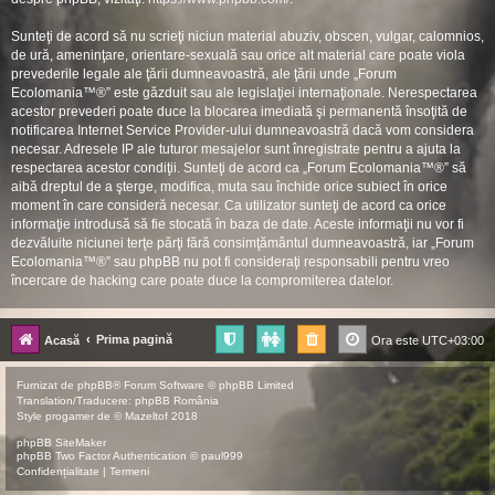
Sunteţi de acord să nu scrieţi niciun material abuziv, obscen, vulgar, calomnios,
de ură, ameninţare, orientare-sexuală sau orice alt material care poate viola
prevederile legale ale ţării dumneavoastră, ale ţării unde „Forum
Ecolomania™®” este găzduit sau ale legislaţiei internaţionale. Nerespectarea
acestor prevederi poate duce la blocarea imediată şi permanentă însoţită de
notificarea Internet Service Provider-ului dumneavoastră dacă vom considera
necesar. Adresele IP ale tuturor mesajelor sunt înregistrate pentru a ajuta la
respectarea acestor condiţii. Sunteţi de acord ca „Forum Ecolomania™®” să
aibă dreptul de a şterge, modifica, muta sau închide orice subiect în orice
moment în care consideră necesar. Ca utilizator sunteţi de acord ca orice
informaţie introdusă să fie stocată în baza de date. Aceste informaţii nu vor fi
dezvăluite niciunei terţe părţi fără consimţământul dumneavoastră, iar „Forum
Ecolomania™®” sau phpBB nu pot fi consideraţi responsabili pentru vreo
încercare de hacking care poate duce la compromiterea datelor.
Prima pagină
Acasă
Ora este
UTC+03:00
Furnizat de
phpBB
® Forum Software © phpBB Limited
Translation/Traducere:
phpBB România
Style
progamer
de ©
Mazeltof
2018
phpBB SiteMaker
phpBB Two Factor Authentication ©
paul999
Confidențialitate
|
Termeni