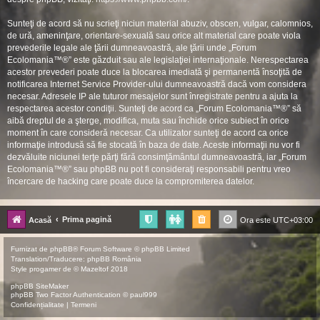
Sunteţi de acord să nu scrieţi niciun material abuziv, obscen, vulgar, calomnios,
de ură, ameninţare, orientare-sexuală sau orice alt material care poate viola
prevederile legale ale ţării dumneavoastră, ale ţării unde „Forum
Ecolomania™®” este găzduit sau ale legislaţiei internaţionale. Nerespectarea
acestor prevederi poate duce la blocarea imediată şi permanentă însoţită de
notificarea Internet Service Provider-ului dumneavoastră dacă vom considera
necesar. Adresele IP ale tuturor mesajelor sunt înregistrate pentru a ajuta la
respectarea acestor condiţii. Sunteţi de acord ca „Forum Ecolomania™®” să
aibă dreptul de a şterge, modifica, muta sau închide orice subiect în orice
moment în care consideră necesar. Ca utilizator sunteţi de acord ca orice
informaţie introdusă să fie stocată în baza de date. Aceste informaţii nu vor fi
dezvăluite niciunei terţe părţi fără consimţământul dumneavoastră, iar „Forum
Ecolomania™®” sau phpBB nu pot fi consideraţi responsabili pentru vreo
încercare de hacking care poate duce la compromiterea datelor.
Prima pagină
Acasă
Ora este
UTC+03:00
Furnizat de
phpBB
® Forum Software © phpBB Limited
Translation/Traducere:
phpBB România
Style
progamer
de ©
Mazeltof
2018
phpBB SiteMaker
phpBB Two Factor Authentication ©
paul999
Confidențialitate
|
Termeni