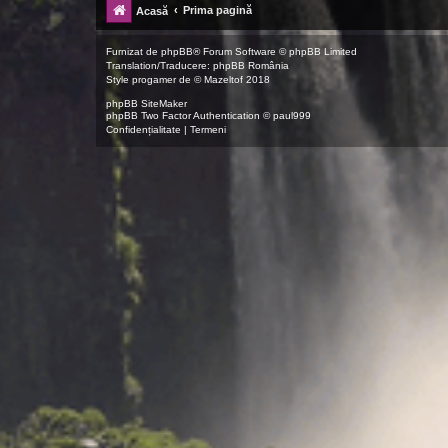
Prima pagină
Acasă
Furnizat de
phpBB
® Forum Software © phpBB Limited
Translation/Traducere:
phpBB România
Style
progamer
de ©
Mazeltof
2018
phpBB SiteMaker
phpBB Two Factor Authentication ©
paul999
Confidențialitate
|
Termeni