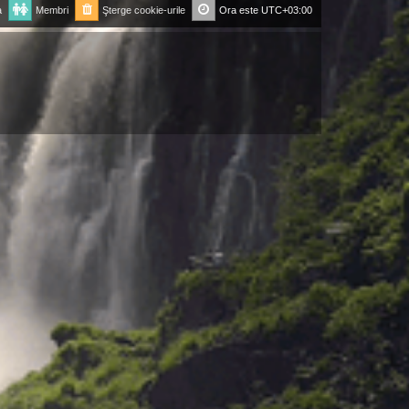
a
Membri
Şterge cookie-urile
Ora este
UTC+03:00