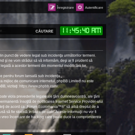
Înregistrare
Autentificare
11
:
45
:
41 AM
CĂUTARE
in punct de vedere legal sub incidenţa următorilor termeni.
d şi ne vom strădui să vă informăm, deşi ar fi prudent să
 legală a acestor termeni din momentul modificării lor.
e pentru forum lansată sub incidenţa „
 ca mijloc de comunicare internetul, phpBB Limited nu este
BB, vizitaţi:
https://www.phpbb.com/
.
ate viola prevederile legale ale ţării dumneavoastră, ale ţării
rmanentă însoţită de notificarea Internet Service Provider-ului
unteţi de acord ca „Forum Ecolomania™®” să aibă dreptul de a
să să fie stocată în baza de date. Aceste informaţii nu vor fi
ru vreo încercare de hacking care poate duce la compromiterea