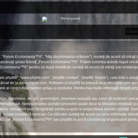
“Forum Ecolomania™®”, “http://ecolomania.ro/forum”), sunteţi de acord să intraţi d
u accesaţi şi/sau folosiţi „Forum Ecolomania™®”. Putem schimba aceste reguli oricân
rum Ecolomania™®” pentru că după modificări sunteţi de acord să intraţi sub incidenţa
ftware phpBB”, “www.phpbb.com”, “phpBB Limited”, “phpBB Teams”), care este o soluţi
cărcat de la
www.phpbb.com
. Software-ul phpBB facilitează doar discuţiile care au
re al conţinutului permis şi/sau a conduitei. Pentru mai multe informaţii despre php
ulgar, calomnios, de ură, ameninţare, orientare-sexuală sau orice alt material care po
ernaţionale. Nerespectarea acestor prevederi poate duce la blocarea imediată şi pe
ror mesajelor sunt înregistrate pentru a ajuta la respectarea acestor condiţii. S
în care consideră necesar. Ca utilizator sunteţi de acord ca orice informaţie introdu
stră, iar „Forum Ecolomania™®” sau phpBB nu pot fi consideraţi responsabili pent