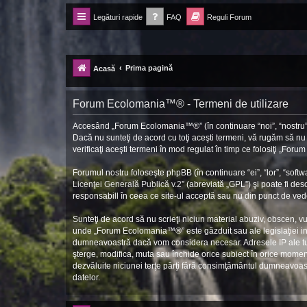
Legături rapide
FAQ
Reguli Forum
Forum Ecolomania™®
-= Idei pentru viitor =-
Prima pagină
Acasă
Forum Ecolomania™® - Termeni de utilizare
Accesând „Forum Ecolomania™®” (în continuare “noi”, “nostru”, 
Dacă nu sunteţi de acord cu toţi aceşti termeni, vă rugăm să n
verificaţi aceşti termeni în mod regulat în timp ce folosiţi „Fo
Forumul nostru foloseşte phpBB (în continuare “ei”, “lor”, “so
Licenţei Generală Publică v.2
” (abreviată „GPL”) şi poate fi des
responsabill în ceea ce site-ul acceptă sau nu din punct de vede
Sunteţi de acord să nu scrieţi niciun material abuziv, obscen, v
unde „Forum Ecolomania™®” este găzduit sau ale legislaţiei int
dumneavoastră dacă vom considera necesar. Adresele IP ale tutu
şterge, modifica, muta sau închide orice subiect în orice moment 
dezvăluite niciunei terţe părţi fără consimţământul dumneavoa
datelor.