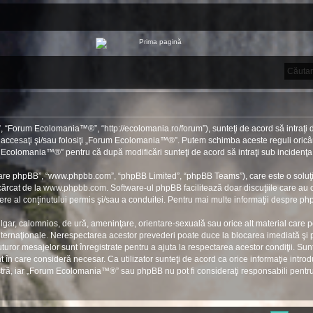
“Forum Ecolomania™®”, “http://ecolomania.ro/forum”), sunteţi de acord să intraţi d
u accesaţi şi/sau folosiţi „Forum Ecolomania™®”. Putem schimba aceste reguli oricân
rum Ecolomania™®” pentru că după modificări sunteţi de acord să intraţi sub incidenţa
ftware phpBB”, “www.phpbb.com”, “phpBB Limited”, “phpBB Teams”), care este o soluţi
cărcat de la
www.phpbb.com
. Software-ul phpBB facilitează doar discuţiile care au
re al conţinutului permis şi/sau a conduitei. Pentru mai multe informaţii despre php
ulgar, calomnios, de ură, ameninţare, orientare-sexuală sau orice alt material care po
ernaţionale. Nerespectarea acestor prevederi poate duce la blocarea imediată şi pe
ror mesajelor sunt înregistrate pentru a ajuta la respectarea acestor condiţii. S
în care consideră necesar. Ca utilizator sunteţi de acord ca orice informaţie introdu
stră, iar „Forum Ecolomania™®” sau phpBB nu pot fi consideraţi responsabili pent