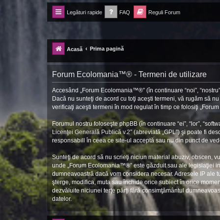
Legături rapide
FAQ
Reguli Forum
Forum Ecolomania™®
-= Idei pentru viitor =-
Prima pagină
Acasă
Forum Ecolomania™® - Termeni de utilizare
Accesând „Forum Ecolomania™®” (în continuare “noi”, “nostru”, 
Dacă nu sunteţi de acord cu toţi aceşti termeni, vă rugăm să n
verificaţi aceşti termeni în mod regulat în timp ce folosiţi „Fo
Forumul nostru foloseşte phpBB (în continuare “ei”, “lor”, “so
Licenţei Generală Publică v.2
” (abreviată „GPL”) şi poate fi des
responsabill în ceea ce site-ul acceptă sau nu din punct de vede
Sunteţi de acord să nu scrieţi niciun material abuziv, obscen, v
unde „Forum Ecolomania™®” este găzduit sau ale legislaţiei int
dumneavoastră dacă vom considera necesar. Adresele IP ale tutu
şterge, modifica, muta sau închide orice subiect în orice moment 
dezvăluite niciunei terţe părţi fără consimţământul dumneavoa
datelor.