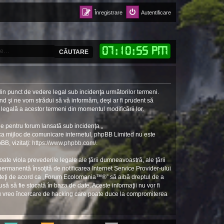
Înregistrare
Autentificare
07
:
10
:
56 PM
CĂUTARE
in punct de vedere legal sub incidenţa următorilor termeni.
d şi ne vom strădui să vă informăm, deşi ar fi prudent să
 legală a acestor termeni din momentul modificării lor.
e pentru forum lansată sub incidenţa „
 ca mijloc de comunicare internetul, phpBB Limited nu este
BB, vizitaţi:
https://www.phpbb.com/
.
ate viola prevederile legale ale ţării dumneavoastră, ale ţării
rmanentă însoţită de notificarea Internet Service Provider-ului
unteţi de acord ca „Forum Ecolomania™®” să aibă dreptul de a
să să fie stocată în baza de date. Aceste informaţii nu vor fi
ru vreo încercare de hacking care poate duce la compromiterea