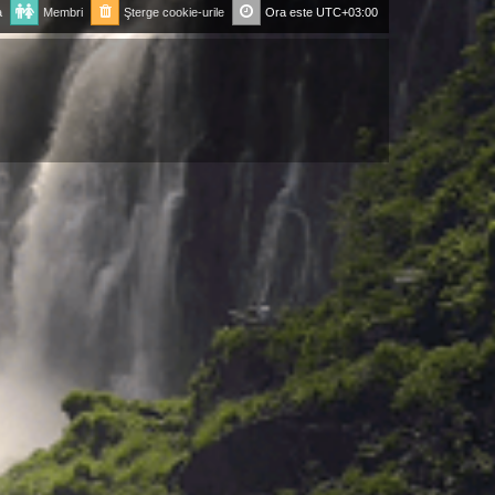
a
Membri
Şterge cookie-urile
Ora este
UTC+03:00