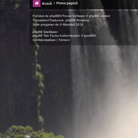
Prima pagină
Acasă
Furnizat de
phpBB
® Forum Software © phpBB Limited
Translation/Traducere:
phpBB România
Style
progamer
de ©
Mazeltof
2018
phpBB SiteMaker
phpBB Two Factor Authentication ©
paul999
Confidențialitate
|
Termeni