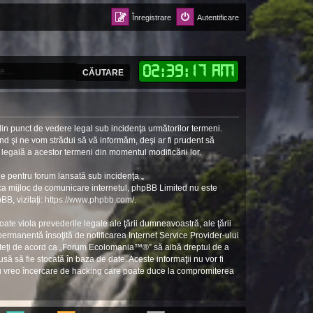
Înregistrare
Autentificare
02
:
39
:
18 AM
CĂUTARE
in punct de vedere legal sub incidenţa următorilor termeni.
d şi ne vom strădui să vă informăm, deşi ar fi prudent să
 legală a acestor termeni din momentul modificării lor.
e pentru forum lansată sub incidenţa „
 ca mijloc de comunicare internetul, phpBB Limited nu este
BB, vizitaţi:
https://www.phpbb.com/
.
ate viola prevederile legale ale ţării dumneavoastră, ale ţării
rmanentă însoţită de notificarea Internet Service Provider-ului
unteţi de acord ca „Forum Ecolomania™®” să aibă dreptul de a
să să fie stocată în baza de date. Aceste informaţii nu vor fi
ru vreo încercare de hacking care poate duce la compromiterea