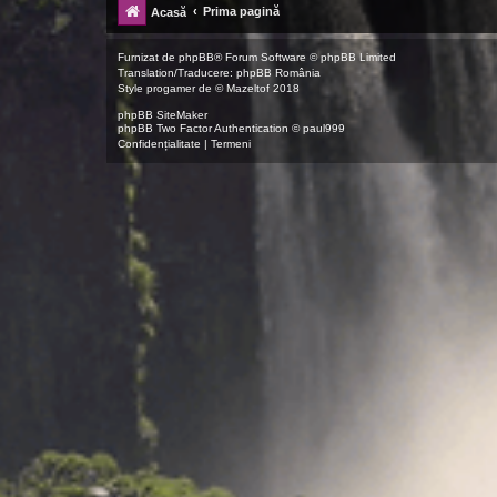
Prima pagină
Acasă
Furnizat de
phpBB
® Forum Software © phpBB Limited
Translation/Traducere:
phpBB România
Style
progamer
de ©
Mazeltof
2018
phpBB SiteMaker
phpBB Two Factor Authentication ©
paul999
Confidențialitate
|
Termeni