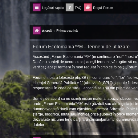
Legături rapide
FAQ
Reguli Forum
Forum Ecolomania™®
-= Idei pentru viitor =-
Prima pagină
Acasă
Forum Ecolomania™® - Termeni de utilizare
Accesând „Forum Ecolomania™®” (în continuare “noi”, “nostru”, 
Dacă nu sunteţi de acord cu toţi aceşti termeni, vă rugăm să n
verificaţi aceşti termeni în mod regulat în timp ce folosiţi „Fo
Forumul nostru foloseşte phpBB (în continuare “ei”, “lor”, “so
Licenţei Generală Publică v.2
” (abreviată „GPL”) şi poate fi des
responsabill în ceea ce site-ul acceptă sau nu din punct de vede
Sunteţi de acord să nu scrieţi niciun material abuziv, obscen, v
unde „Forum Ecolomania™®” este găzduit sau ale legislaţiei int
dumneavoastră dacă vom considera necesar. Adresele IP ale tutu
şterge, modifica, muta sau închide orice subiect în orice moment 
dezvăluite niciunei terţe părţi fără consimţământul dumneavoa
datelor.