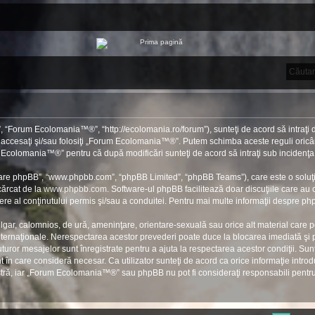
“Forum Ecolomania™®”, “http://ecolomania.ro/forum”), sunteţi de acord să intraţi d
u accesaţi şi/sau folosiţi „Forum Ecolomania™®”. Putem schimba aceste reguli oricân
rum Ecolomania™®” pentru că după modificări sunteţi de acord să intraţi sub incidenţa
ftware phpBB”, “www.phpbb.com”, “phpBB Limited”, “phpBB Teams”), care este o soluţi
cărcat de la
www.phpbb.com
. Software-ul phpBB facilitează doar discuţiile care au
re al conţinutului permis şi/sau a conduitei. Pentru mai multe informaţii despre php
ulgar, calomnios, de ură, ameninţare, orientare-sexuală sau orice alt material care po
ernaţionale. Nerespectarea acestor prevederi poate duce la blocarea imediată şi pe
ror mesajelor sunt înregistrate pentru a ajuta la respectarea acestor condiţii. S
în care consideră necesar. Ca utilizator sunteţi de acord ca orice informaţie introdu
stră, iar „Forum Ecolomania™®” sau phpBB nu pot fi consideraţi responsabili pent