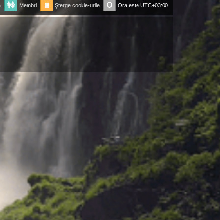
a
Membri
Şterge cookie-urile
Ora este
UTC+03:00