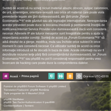
Sunteţi de acord să nu scrieţi niciun material abuziv, obscen, vulgar, calomnios,
de ură, ameninţare, orientare-sexuală sau orice alt material care poate viola
prevederile legale ale ţării dumneavoastră, ale ţării unde „Forum
Ecolomania™®” este găzduit sau ale legislaţiei internaţionale. Nerespectarea
acestor prevederi poate duce la blocarea imediată şi permanentă însoţită de
notificarea Internet Service Provider-ului dumneavoastră dacă vom considera
necesar. Adresele IP ale tuturor mesajelor sunt înregistrate pentru a ajuta la
respectarea acestor condiţii. Sunteţi de acord ca „Forum Ecolomania™®” să
aibă dreptul de a şterge, modifica, muta sau închide orice subiect în orice
moment în care consideră necesar. Ca utilizator sunteţi de acord ca orice
informaţie introdusă să fie stocată în baza de date. Aceste informaţii nu vor fi
dezvăluite niciunei terţe părţi fără consimţământul dumneavoastră, iar „Forum
Ecolomania™®” sau phpBB nu pot fi consideraţi responsabili pentru vreo
încercare de hacking care poate duce la compromiterea datelor.
Prima pagină
Acasă
Ora este
UTC+03:00
Furnizat de
phpBB
® Forum Software © phpBB Limited
Translation/Traducere:
phpBB România
Style
progamer
de ©
Mazeltof
2018
phpBB SiteMaker
phpBB Two Factor Authentication ©
paul999
Confidențialitate
|
Termeni