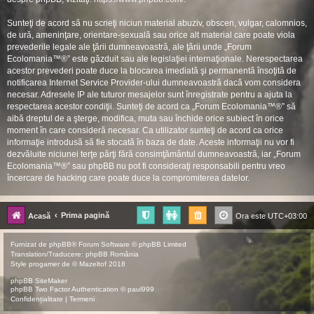
Sunteţi de acord să nu scrieţi niciun material abuziv, obscen, vulgar, calomnios,
de ură, ameninţare, orientare-sexuală sau orice alt material care poate viola
prevederile legale ale ţării dumneavoastră, ale ţării unde „Forum
Ecolomania™®” este găzduit sau ale legislaţiei internaţionale. Nerespectarea
acestor prevederi poate duce la blocarea imediată şi permanentă însoţită de
notificarea Internet Service Provider-ului dumneavoastră dacă vom considera
necesar. Adresele IP ale tuturor mesajelor sunt înregistrate pentru a ajuta la
respectarea acestor condiţii. Sunteţi de acord ca „Forum Ecolomania™®” să
aibă dreptul de a şterge, modifica, muta sau închide orice subiect în orice
moment în care consideră necesar. Ca utilizator sunteţi de acord ca orice
informaţie introdusă să fie stocată în baza de date. Aceste informaţii nu vor fi
dezvăluite niciunei terţe părţi fără consimţământul dumneavoastră, iar „Forum
Ecolomania™®” sau phpBB nu pot fi consideraţi responsabili pentru vreo
încercare de hacking care poate duce la compromiterea datelor.
Prima pagină
Acasă
Ora este
UTC+03:00
Furnizat de
phpBB
® Forum Software © phpBB Limited
Translation/Traducere:
phpBB România
Style
progamer
de ©
Mazeltof
2018
phpBB SiteMaker
phpBB Two Factor Authentication ©
paul999
Confidențialitate
|
Termeni