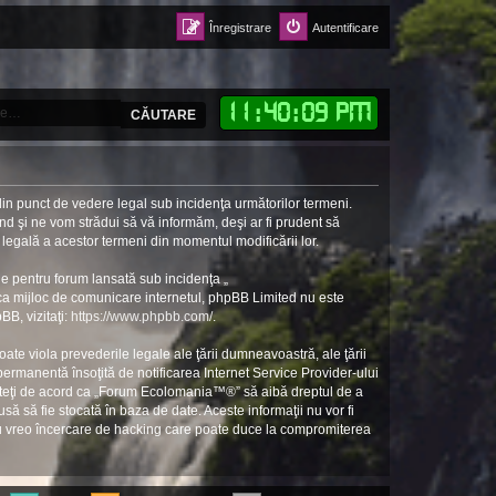
Înregistrare
Autentificare
11
:
40
:
10 PM
CĂUTARE
in punct de vedere legal sub incidenţa următorilor termeni.
d şi ne vom strădui să vă informăm, deşi ar fi prudent să
 legală a acestor termeni din momentul modificării lor.
e pentru forum lansată sub incidenţa „
 ca mijloc de comunicare internetul, phpBB Limited nu este
BB, vizitaţi:
https://www.phpbb.com/
.
ate viola prevederile legale ale ţării dumneavoastră, ale ţării
rmanentă însoţită de notificarea Internet Service Provider-ului
unteţi de acord ca „Forum Ecolomania™®” să aibă dreptul de a
să să fie stocată în baza de date. Aceste informaţii nu vor fi
ru vreo încercare de hacking care poate duce la compromiterea