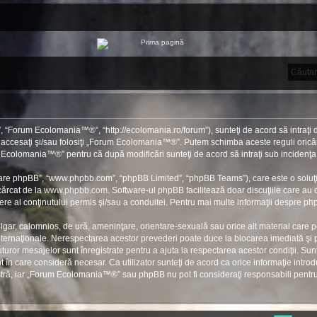
“Forum Ecolomania™®”, “http://ecolomania.ro/forum”), sunteţi de acord să intraţi d
u accesaţi şi/sau folosiţi „Forum Ecolomania™®”. Putem schimba aceste reguli oricân
rum Ecolomania™®” pentru că după modificări sunteţi de acord să intraţi sub incidenţa
ftware phpBB”, “www.phpbb.com”, “phpBB Limited”, “phpBB Teams”), care este o soluţi
cărcat de la
www.phpbb.com
. Software-ul phpBB facilitează doar discuţiile care au
re al conţinutului permis şi/sau a conduitei. Pentru mai multe informaţii despre php
ulgar, calomnios, de ură, ameninţare, orientare-sexuală sau orice alt material care po
ernaţionale. Nerespectarea acestor prevederi poate duce la blocarea imediată şi pe
ror mesajelor sunt înregistrate pentru a ajuta la respectarea acestor condiţii. S
în care consideră necesar. Ca utilizator sunteţi de acord ca orice informaţie introdu
stră, iar „Forum Ecolomania™®” sau phpBB nu pot fi consideraţi responsabili pent