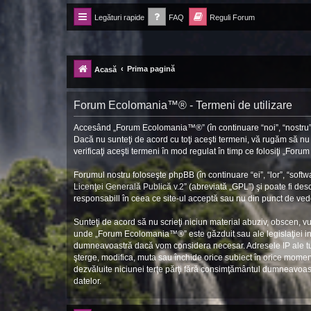
Legături rapide
FAQ
Reguli Forum
Forum Ecolomania™®
-= Idei pentru viitor =-
Prima pagină
Acasă
Forum Ecolomania™® - Termeni de utilizare
Accesând „Forum Ecolomania™®” (în continuare “noi”, “nostru”, 
Dacă nu sunteţi de acord cu toţi aceşti termeni, vă rugăm să n
verificaţi aceşti termeni în mod regulat în timp ce folosiţi „Fo
Forumul nostru foloseşte phpBB (în continuare “ei”, “lor”, “so
Licenţei Generală Publică v.2
” (abreviată „GPL”) şi poate fi des
responsabill în ceea ce site-ul acceptă sau nu din punct de vede
Sunteţi de acord să nu scrieţi niciun material abuziv, obscen, v
unde „Forum Ecolomania™®” este găzduit sau ale legislaţiei int
dumneavoastră dacă vom considera necesar. Adresele IP ale tutu
şterge, modifica, muta sau închide orice subiect în orice moment 
dezvăluite niciunei terţe părţi fără consimţământul dumneavoa
datelor.