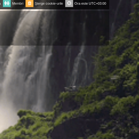
a
Membri
Şterge cookie-urile
Ora este
UTC+03:00