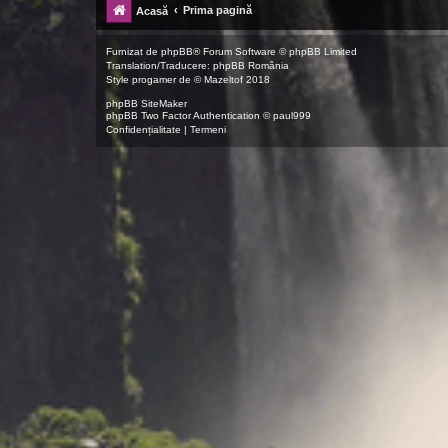
Prima pagină
Acasă
Furnizat de
phpBB
® Forum Software © phpBB Limited
Translation/Traducere:
phpBB România
Style
progamer
de ©
Mazeltof
2018
phpBB SiteMaker
phpBB Two Factor Authentication ©
paul999
Confidențialitate
|
Termeni