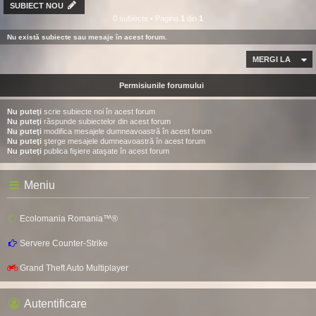
SUBIECT NOU
0 subiecte • Pagina
1
din
1
Nu există subiecte sau mesaje în acest forum.
MERGI LA
Permisiunile forumului
Nu puteţi
scrie subiecte noi în acest forum
Nu puteţi
răspunde subiectelor din acest forum
Nu puteţi
modifica mesajele dumneavoastră în acest forum
Nu puteţi
şterge mesajele dumneavoastră în acest forum
Nu puteţi
publica fişiere ataşate în acest forum
Meniu
Ecolomania Romania™®
Servere Counter-Strike
Grand Theft Auto Multiplayer
Autentificare