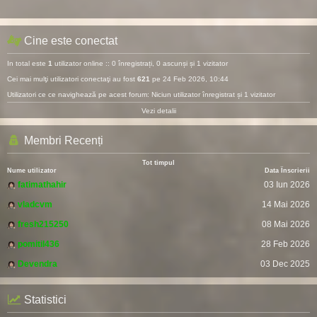
Cine este conectat
In total este
1
utilizator online :: 0 înregistrați, 0 ascunși și 1 vizitator
Cei mai mulţi utilizatori conectaţi au fost
621
pe 24 Feb 2026, 10:44
Utilizatori ce ce navighează pe acest forum: Niciun utilizator înregistrat și 1 vizitator
Vezi detalii
Membri Recenți
Tot timpul
Nume utilizator
Data Înscrierii
fatimathahir
03 Iun 2026
vladcvm
14 Mai 2026
fresh215250
08 Mai 2026
pomitil436
28 Feb 2026
Devendra
03 Dec 2025
Statistici