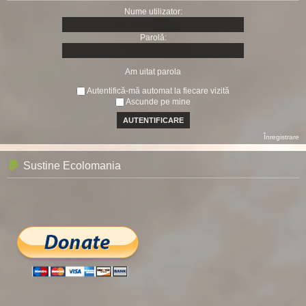
Nume utilizator:
Parolă:
Am uitat parola
Autentifică-mă automat la fiecare vizită
Ascunde pe mine
Înregistrare
Sustine Ecolomania