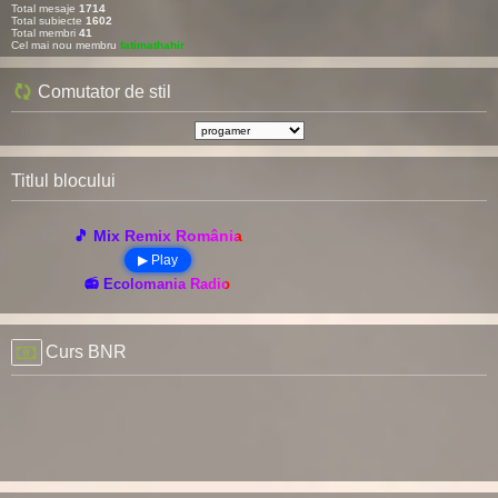
Total mesaje
1714
Total subiecte
1602
Total membri
41
Cel mai nou membru
fatimathahir
Comutator de stil
Titlul blocului
🎵 Mix Remix România
▶ Play
📻 Ecolomania Radio
Curs BNR