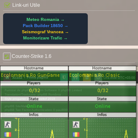
Link-uri Utile
Meteo Romania →
Pack Builder 18650 →
Seismograf Vrancea →
Monitorizare Trafic →
Counter-Strike 1.6
Prima pagină
Acasă
Ora este
UTC+03:00
Furnizat de
phpBB
® Forum Software © phpBB Limited
Translation/Traducere:
phpBB România
Style
progamer
de ©
Mazeltof
2018
phpBB SiteMaker
phpBB Two Factor Authentication ©
paul999
Confidențialitate
|
Termeni