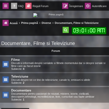
FAQ
Reguli Forum
Înregistrare
Autentificare
Forum Ecolomania™®
Prima pagină
Diverse
Documentare, Filme si Televiziune
Acasă
-= Idei pentru viitor =-
03
:
01
:
01 AM
C
ă
Documentare, Filme si Televiziune
u
t
Forum
a
Filme
r
Discutii si informatii despre serialele si filmele momentului dar si despre seriale si
filme care au facut istorie
Subiecte:
4
e
Televiziune
Discutii despre tot ce tine de televiziune; canale tv, emisiuni si altele
Subiecte:
2
Documentare
Documentare pentru pasionati de noutati, mistere, istorie, civilizatii,
descoperiri,tehnologii, incredibil,bizar, liste, curiozitati sau fapte uimitoar
Subiecte:
1