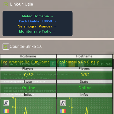
Link-uri Utile
Meteo Romania →
Pack Builder 18650 →
Seismograf Vrancea →
Monitorizare Trafic →
Counter-Strike 1.6
Prima pagină
Acasă
Ora este
UTC+03:00
Furnizat de
phpBB
® Forum Software © phpBB Limited
Translation/Traducere:
phpBB România
Style
progamer
de ©
Mazeltof
2018
phpBB SiteMaker
phpBB Two Factor Authentication ©
paul999
Confidențialitate
|
Termeni