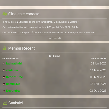
Cine este conectat
In total este
1
utilizator online :: 0 înregistrați, 0 ascunși și 1 vizitator
Cei mai mulţi utilizatori conectaţi au fost
621
pe 24 Feb 2026, 10:44
Utilizatori ce ce navighează pe acest forum: Niciun utilizator înregistrat și 1 vizitator
Vezi detalii
Membri Recenți
Tot timpul
Nume utilizator
Data Înscrierii
fatimathahir
03 Iun 2026
vladcvm
14 Mai 2026
fresh215250
08 Mai 2026
pomitil436
28 Feb 2026
Devendra
03 Dec 2025
Statistici