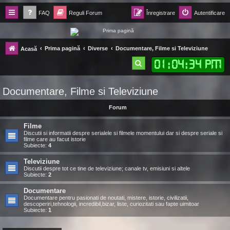
FAQ
Reguli Forum
Înregistrare
Autentificare
Forum Ecolomania™®
Prima pagină
Diverse
Documentare, Filme si Televiziune
Acasă
-= Idei pentru viitor =-
01
:
04
:
35 PM
C
ă
Documentare, Filme si Televiziune
u
t
Forum
a
Filme
r
Discutii si informatii despre serialele si filmele momentului dar si despre seriale si
filme care au facut istorie
Subiecte:
4
e
Televiziune
Discutii despre tot ce tine de televiziune; canale tv, emisiuni si altele
Subiecte:
2
Documentare
Documentare pentru pasionati de noutati, mistere, istorie, civilizatii,
descoperiri,tehnologii, incredibil,bizar, liste, curiozitati sau fapte uimitoar
Subiecte:
1