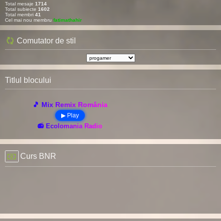
Total mesaje
1714
Total subiecte
1602
Total membri
41
Cel mai nou membru
fatimathahir
Comutator de stil
Titlul blocului
🎵 Mix Remix România
▶ Play
📻 Ecolomania Radio
Curs BNR