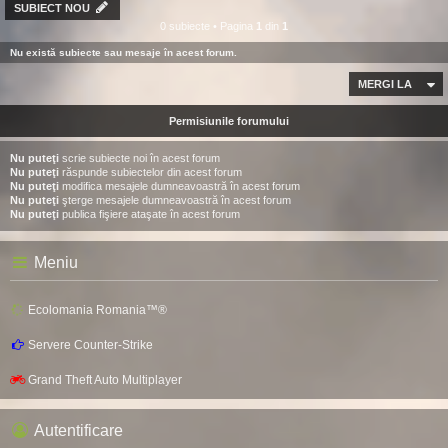
SUBIECT NOU
0 subiecte • Pagina
1
din
1
Nu există subiecte sau mesaje în acest forum.
MERGI LA
Permisiunile forumului
Nu puteţi
scrie subiecte noi în acest forum
Nu puteţi
răspunde subiectelor din acest forum
Nu puteţi
modifica mesajele dumneavoastră în acest forum
Nu puteţi
şterge mesajele dumneavoastră în acest forum
Nu puteţi
publica fişiere ataşate în acest forum
Meniu
Ecolomania Romania™®
Servere Counter-Strike
Grand Theft Auto Multiplayer
Autentificare