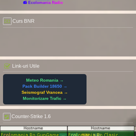
📻 Ecolomania Radio
Curs BNR
Link-uri Utile
Meteo Romania →
Pack Builder 18650 →
Seismograf Vrancea →
Monitorizare Trafic →
Counter-Strike 1.6