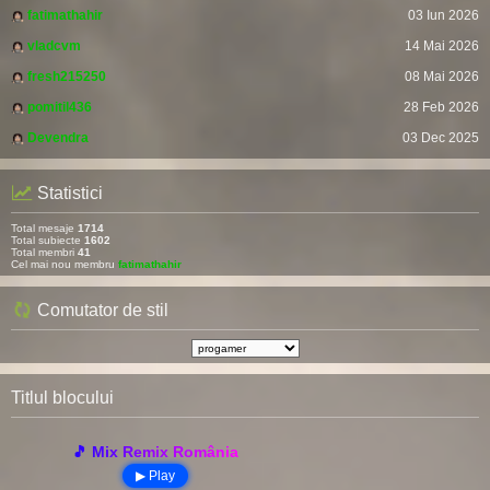
fatimathahir
03 Iun 2026
vladcvm
14 Mai 2026
fresh215250
08 Mai 2026
pomitil436
28 Feb 2026
Devendra
03 Dec 2025
Statistici
Total mesaje
1714
Total subiecte
1602
Total membri
41
Cel mai nou membru
fatimathahir
Comutator de stil
Titlul blocului
🎵 Mix Remix România
▶ Play