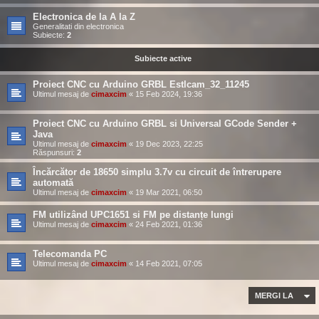
Electronica de la A la Z
Generalitati din electronica
Subiecte:
2
Subiecte active
Proiect CNC cu Arduino GRBL Estlcam_32_11245
Ultimul mesaj de
cimaxcim
«
15 Feb 2024, 19:36
Proiect CNC cu Arduino GRBL si Universal GCode Sender +
Java
Ultimul mesaj de
cimaxcim
«
19 Dec 2023, 22:25
Răspunsuri:
2
Încărcător de 18650 simplu 3.7v cu circuit de întrerupere
automată
Ultimul mesaj de
cimaxcim
«
19 Mar 2021, 06:50
FM utilizând UPC1651 si FM pe distanțe lungi
Ultimul mesaj de
cimaxcim
«
24 Feb 2021, 01:36
Telecomanda PC
Ultimul mesaj de
cimaxcim
«
14 Feb 2021, 07:05
MERGI LA