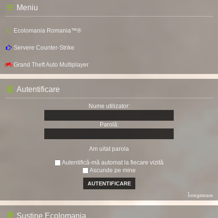
Meniu
Ecolomania Romania™®
Servere Counter-Strike
Grand Theft Auto Multiplayer
Autentificare
Nume utilizator:
Parolă:
Am uitat parola
Autentifică-mă automat la fiecare vizită
Ascunde pe mine
Înregistrare
Sustine Ecolomania