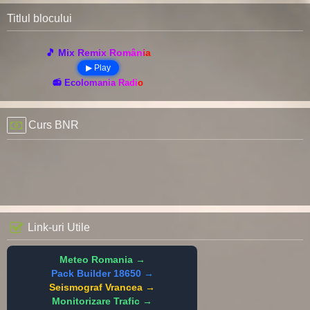
Titlul blocului
🎵 Mix Remix România
▶ Play
📻 Ecolomania Radio
Curs BNR
Link-uri Utile
Meteo Romania →
Pack Builder 18650 →
Seismograf Vrancea →
Monitorizare Trafic →