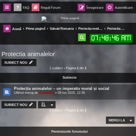
FAQ
Reguli Forum
Înregistrare
Autentificare
Forum Ecolomania™®
Prima pagină
Salvati Romania
Protectia mediului
Protectia animalelor
Acasă
-= Idei pentru viitor =-
07
:
48
:
47 AM
C
ă
Protectia animalelor
u
t
SUBIECT NOU
1 subiect • Pagina
1
din
1
a
Subiecte
r
e
Protecția animalelor – un imperativ moral și social
Ultimul mesaj de
cimaxcim
«
09 Iun 2025, 12:35
SUBIECT NOU
1 subiect • Pagina
1
din
1
MERGI LA
Permisiunile forumului