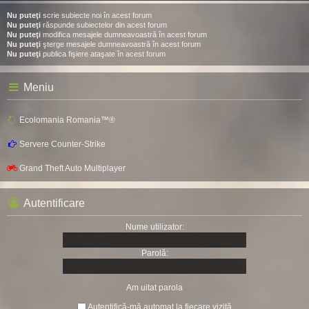
Nu puteţi
scrie subiecte noi în acest forum
Nu puteţi
răspunde subiectelor din acest forum
Nu puteţi
modifica mesajele dumneavoastră în acest forum
Nu puteţi
şterge mesajele dumneavoastră în acest forum
Nu puteţi
publica fişiere ataşate în acest forum
Meniu
Ecolomania Romania™®
Servere Counter-Strike
Grand Theft Auto Multiplayer
Autentificare
Nume utilizator:
Parolă:
Am uitat parola
Autentifică-mă automat la fiecare vizită