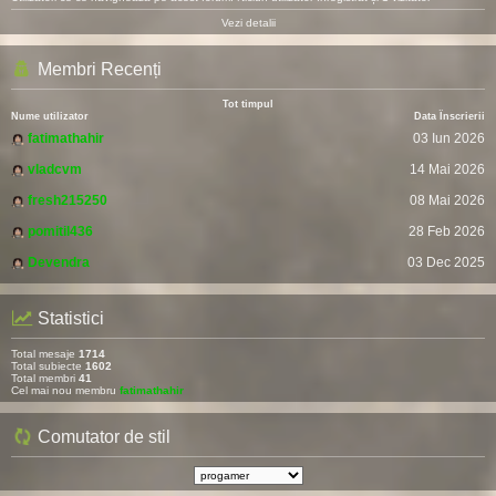
Vezi detalii
Membri Recenți
Tot timpul
Nume utilizator
Data Înscrierii
fatimathahir
03 Iun 2026
vladcvm
14 Mai 2026
fresh215250
08 Mai 2026
pomitil436
28 Feb 2026
Devendra
03 Dec 2025
Statistici
Total mesaje
1714
Total subiecte
1602
Total membri
41
Cel mai nou membru
fatimathahir
Comutator de stil