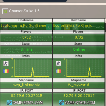
Counter-Strike 1.6
Prima pagină
Acasă
Ora este
UTC+03:00
Furnizat de
phpBB
® Forum Software © phpBB Limited
Translation/Traducere:
phpBB România
Style
progamer
de ©
Mazeltof
2018
phpBB SiteMaker
phpBB Two Factor Authentication ©
paul999
Confidențialitate
|
Termeni