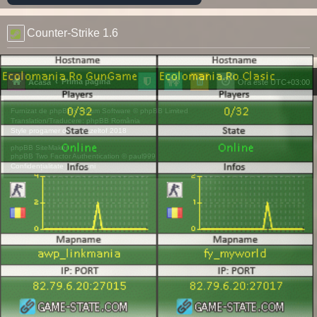
Counter-Strike 1.6
Prima pagină
Acasă
Ora este
UTC+03:00
Furnizat de
phpBB
® Forum Software © phpBB Limited
Translation/Traducere:
phpBB România
Style
progamer
de ©
Mazeltof
2018
phpBB SiteMaker
phpBB Two Factor Authentication ©
paul999
Confidențialitate
|
Termeni