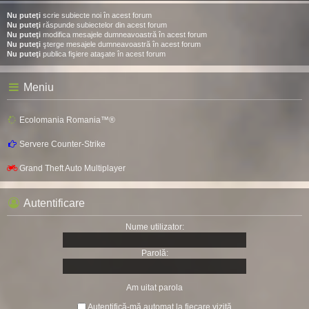
Nu puteţi
scrie subiecte noi în acest forum
Nu puteţi
răspunde subiectelor din acest forum
Nu puteţi
modifica mesajele dumneavoastră în acest forum
Nu puteţi
şterge mesajele dumneavoastră în acest forum
Nu puteţi
publica fişiere ataşate în acest forum
Meniu
Ecolomania Romania™®
Servere Counter-Strike
Grand Theft Auto Multiplayer
Autentificare
Nume utilizator:
Parolă:
Am uitat parola
Autentifică-mă automat la fiecare vizită