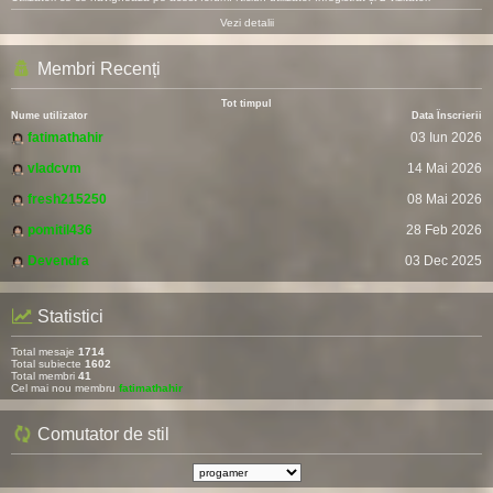
Vezi detalii
Membri Recenți
Tot timpul
Nume utilizator
Data Înscrierii
fatimathahir
03 Iun 2026
vladcvm
14 Mai 2026
fresh215250
08 Mai 2026
pomitil436
28 Feb 2026
Devendra
03 Dec 2025
Statistici
Total mesaje
1714
Total subiecte
1602
Total membri
41
Cel mai nou membru
fatimathahir
Comutator de stil