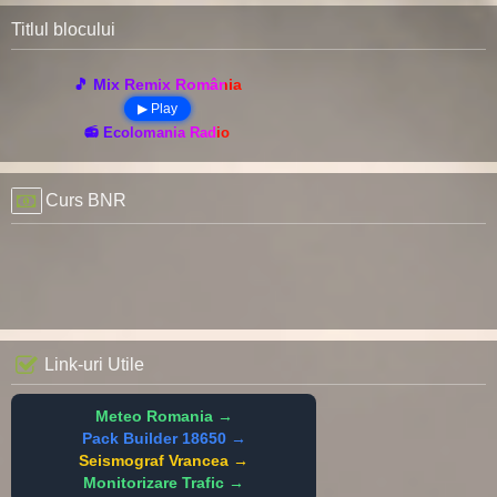
Titlul blocului
🎵 Mix Remix România
▶ Play
📻 Ecolomania Radio
Curs BNR
Link-uri Utile
Meteo Romania →
Pack Builder 18650 →
Seismograf Vrancea →
Monitorizare Trafic →