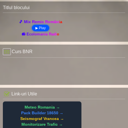
Titlul blocului
🎵 Mix Remix România
▶ Play
📻 Ecolomania Radio
Curs BNR
Link-uri Utile
Meteo Romania →
Pack Builder 18650 →
Seismograf Vrancea →
Monitorizare Trafic →