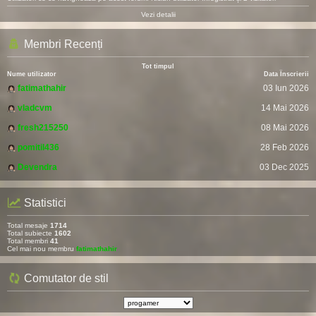
Vezi detalii
Membri Recenți
Tot timpul
Nume utilizator
Data Înscrierii
fatimathahir
03 Iun 2026
vladcvm
14 Mai 2026
fresh215250
08 Mai 2026
pomitil436
28 Feb 2026
Devendra
03 Dec 2025
Statistici
Total mesaje
1714
Total subiecte
1602
Total membri
41
Cel mai nou membru
fatimathahir
Comutator de stil