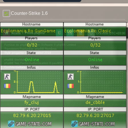
Counter-Strike 1.6
Prima pagină
Acasă
Ora este
UTC+03:00
Furnizat de
phpBB
® Forum Software © phpBB Limited
Translation/Traducere:
phpBB România
Style
progamer
de ©
Mazeltof
2018
phpBB SiteMaker
phpBB Two Factor Authentication ©
paul999
Confidențialitate
|
Termeni