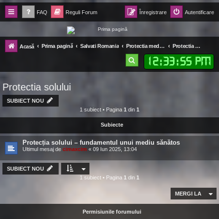
FAQ
Reguli Forum
Înregistrare
Autentificare
Forum Ecolomania™®
Prima pagină
Salvati Romania
Protectia mediului
Protectia solului
Acasă
-= Idei pentru viitor =-
12
:
33
:
56 PM
C
ă
Protectia solului
u
t
SUBIECT NOU
1 subiect • Pagina
1
din
1
a
Subiecte
r
e
Protecția solului – fundamentul unui mediu sănătos
Ultimul mesaj de
cimaxcim
«
09 Iun 2025, 13:04
SUBIECT NOU
1 subiect • Pagina
1
din
1
MERGI LA
Permisiunile forumului