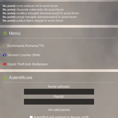
Nu puteţi
scrie subiecte noi în acest forum
Nu puteţi
răspunde subiectelor din acest forum
Nu puteţi
modifica mesajele dumneavoastră în acest forum
Nu puteţi
şterge mesajele dumneavoastră în acest forum
Nu puteţi
publica fişiere ataşate în acest forum
Meniu
Ecolomania Romania™®
Servere Counter-Strike
Grand Theft Auto Multiplayer
Autentificare
Nume utilizator:
Parolă:
Am uitat parola
Autentifică-mă automat la fiecare vizită