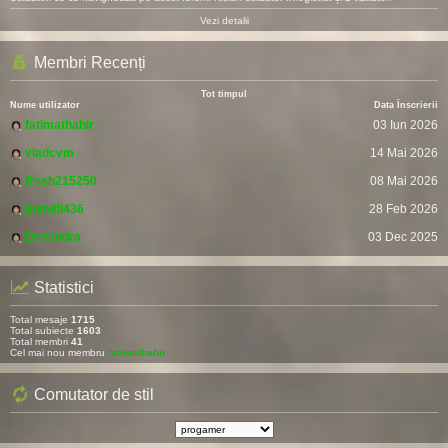
Vezi detalii
Membri Recenți
Tot timpul
Nume utilizator
Data Înscrierii
fatimathahir
03 Iun 2026
vladcvm
14 Mai 2026
fresh215250
08 Mai 2026
pomitil436
28 Feb 2026
Devendra
03 Dec 2025
Statistici
Total mesaje
1715
Total subiecte
1603
Total membri
41
Cel mai nou membru
fatimathahir
Comutator de stil