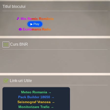
Titlul blocului
🎵 Mix Remix România
▶ Play
📻 Ecolomania Radio
Curs BNR
Link-uri Utile
Meteo Romania →
Pack Builder 18650 →
Seismograf Vrancea →
Monitorizare Trafic →