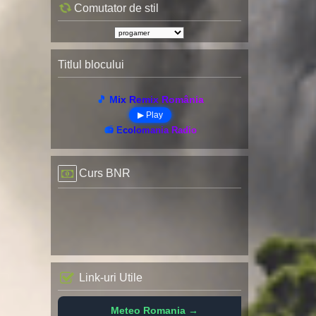
Comutator de stil
Titlul blocului
🎵 Mix Remix România
▶ Play
📻 Ecolomania Radio
Curs BNR
Link-uri Utile
Meteo Romania →