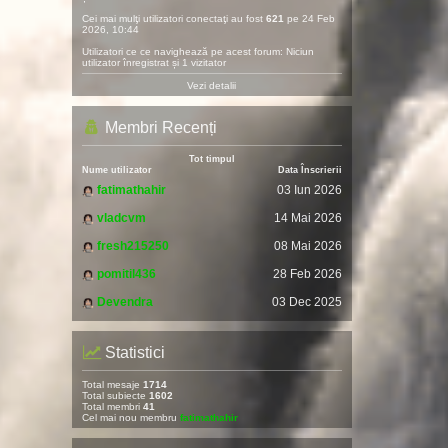
Cei mai mulţi utilizatori conectaţi au fost
621
pe 24 Feb
2026, 10:44
Utilizatori ce ce navighează pe acest forum: Niciun
utilizator înregistrat și 1 vizitator
Vezi detalii
Membri Recenți
Tot timpul
Nume utilizator
Data Înscrierii
fatimathahir
03 Iun 2026
vladcvm
14 Mai 2026
fresh215250
08 Mai 2026
pomitil436
28 Feb 2026
Devendra
03 Dec 2025
Statistici
Total mesaje
1714
Total subiecte
1602
Total membri
41
Cel mai nou membru
fatimathahir