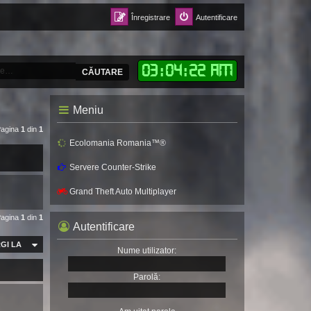
Înregistrare
Autentificare
03
:
04
:
24 AM
CĂUTARE
Meniu
Pagina
1
din
1
Ecolomania Romania™®
Servere Counter-Strike
Grand Theft Auto Multiplayer
Pagina
1
din
1
Autentificare
GI LA
Nume utilizator:
Parolă: