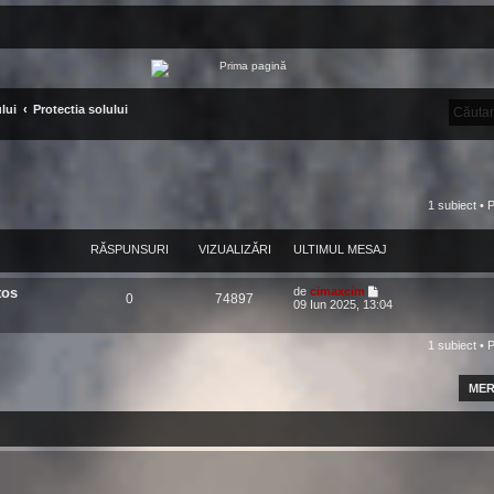
lui
Protectia solului
1 subiect • 
RĂSPUNSURI
VIZUALIZĂRI
ULTIMUL MESAJ
tos
de
cimaxcim
0
74897
09 Iun 2025, 13:04
1 subiect • 
MER