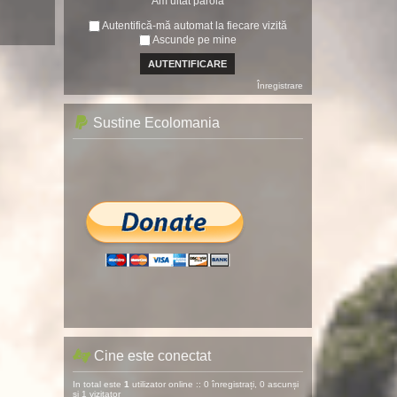
Am uitat parola
Autentifică-mă automat la fiecare vizită
Ascunde pe mine
Înregistrare
Sustine Ecolomania
Cine este conectat
In total este
1
utilizator online :: 0 înregistrați, 0 ascunși
și 1 vizitator