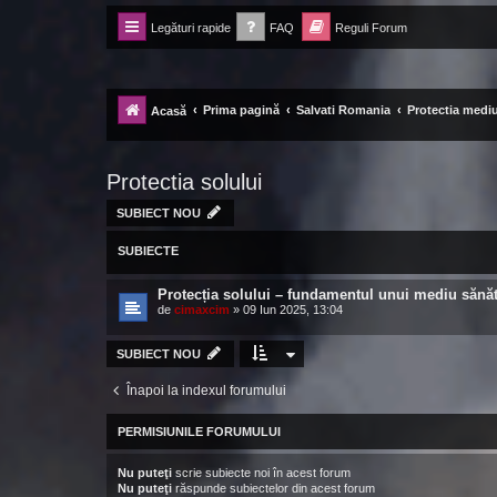
Legături rapide
FAQ
Reguli Forum
Forum Ecolomania™®
-= Idei pentru viitor =-
Prima pagină
Salvati Romania
Protectia mediu
Acasă
Protectia solului
SUBIECT NOU
SUBIECTE
Protecția solului – fundamentul unui mediu sănă
de
cimaxcim
»
09 Iun 2025, 13:04
SUBIECT NOU
Înapoi la indexul forumului
PERMISIUNILE FORUMULUI
Nu puteţi
scrie subiecte noi în acest forum
Nu puteţi
răspunde subiectelor din acest forum