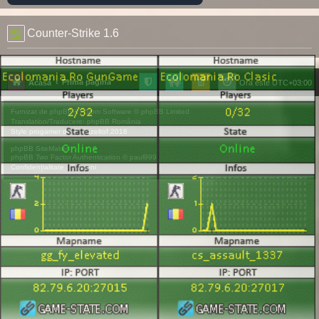
Counter-Strike 1.6
Prima pagină
Acasă
Ora este
UTC+03:00
Furnizat de
phpBB
® Forum Software © phpBB Limited
Translation/Traducere:
phpBB România
Style
progamer
de ©
Mazeltof
2018
phpBB SiteMaker
phpBB Two Factor Authentication ©
paul999
Confidențialitate
|
Termeni