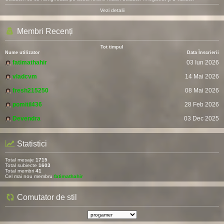
Vezi detalii
Membri Recenți
Tot timpul
Nume utilizator
Data Înscrierii
fatimathahir
03 Iun 2026
vladcvm
14 Mai 2026
fresh215250
08 Mai 2026
pomitil436
28 Feb 2026
Devendra
03 Dec 2025
Statistici
Total mesaje
1715
Total subiecte
1603
Total membri
41
Cel mai nou membru
fatimathahir
Comutator de stil