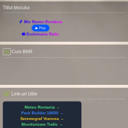
Titlul blocului
🎵 Mix Remix România
▶ Play
📻 Ecolomania Radio
Curs BNR
Link-uri Utile
Meteo Romania →
Pack Builder 18650 →
Seismograf Vrancea →
Monitorizare Trafic →