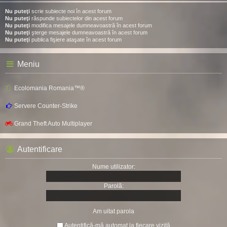
Nu puteţi
scrie subiecte noi în acest forum
Nu puteţi
răspunde subiectelor din acest forum
Nu puteţi
modifica mesajele dumneavoastră în acest forum
Nu puteţi
şterge mesajele dumneavoastră în acest forum
Nu puteţi
publica fişiere ataşate în acest forum
Meniu
Ecolomania Romania™®
Servere Counter-Strike
Grand Theft Auto Multiplayer
Autentificare
Nume utilizator:
Parolă:
Am uitat parola
Autentifică-mă automat la fiecare vizită