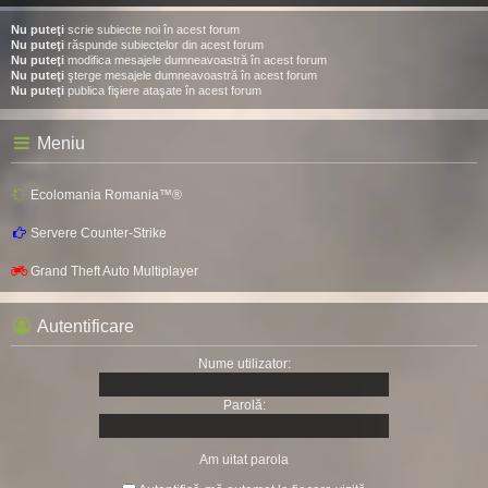
Nu puteţi
scrie subiecte noi în acest forum
Nu puteţi
răspunde subiectelor din acest forum
Nu puteţi
modifica mesajele dumneavoastră în acest forum
Nu puteţi
şterge mesajele dumneavoastră în acest forum
Nu puteţi
publica fişiere ataşate în acest forum
Meniu
Ecolomania Romania™®
Servere Counter-Strike
Grand Theft Auto Multiplayer
Autentificare
Nume utilizator:
Parolă:
Am uitat parola