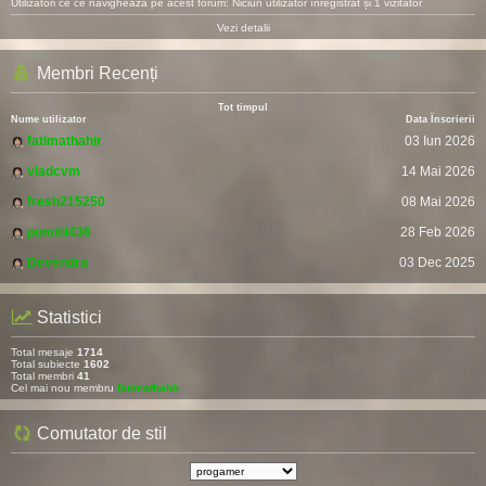
Utilizatori ce ce navighează pe acest forum: Niciun utilizator înregistrat și 1 vizitator
Vezi detalii
Membri Recenți
Tot timpul
Nume utilizator
Data Înscrierii
fatimathahir
03 Iun 2026
vladcvm
14 Mai 2026
fresh215250
08 Mai 2026
pomitil436
28 Feb 2026
Devendra
03 Dec 2025
Statistici
Total mesaje
1714
Total subiecte
1602
Total membri
41
Cel mai nou membru
fatimathahir
Comutator de stil