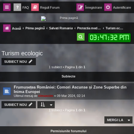
FAQ
Reguli Forum
Înregistrare
Autentificare
Forum Ecolomania™®
Prima pagină
Salvati Romania
Protectia mediului
Turism ecologic
Acasă
-= Idei pentru viitor =-
03
:
47
:
32 PM
C
ă
Turism ecologic
u
t
SUBIECT NOU
1 subiect • Pagina
1
din
1
a
Subiecte
r
e
Frumusețea României: Comori Ascunse și Zone Superbe din
Inima Europei
Ultimul mesaj de
cimaxcim
«
09 Mar 2024, 02:14
SUBIECT NOU
1 subiect • Pagina
1
din
1
MERGI LA
Permisiunile forumului