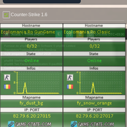
Counter-Strike 1.6
Prima pagină
Acasă
Ora este
UTC+03:00
Furnizat de
phpBB
® Forum Software © phpBB Limited
Translation/Traducere:
phpBB România
Style
progamer
de ©
Mazeltof
2018
phpBB SiteMaker
phpBB Two Factor Authentication ©
paul999
Confidențialitate
|
Termeni