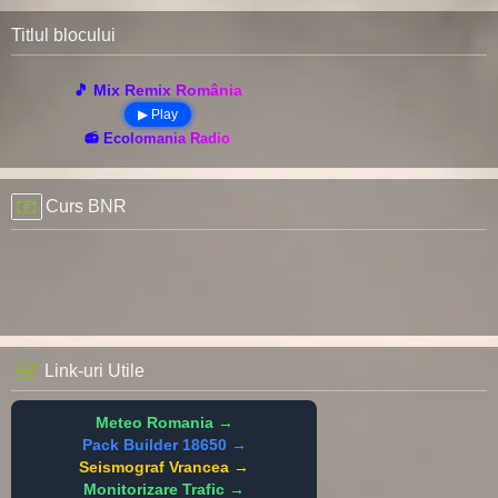
Titlul blocului
🎵 Mix Remix România
▶ Play
📻 Ecolomania Radio
Curs BNR
Link-uri Utile
Meteo Romania →
Pack Builder 18650 →
Seismograf Vrancea →
Monitorizare Trafic →