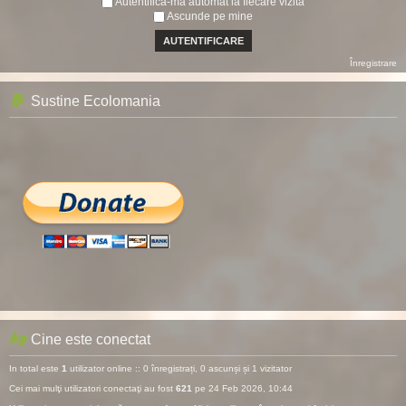
Autentifică-mă automat la fiecare vizită
Ascunde pe mine
Înregistrare
Sustine Ecolomania
Cine este conectat
In total este
1
utilizator online :: 0 înregistrați, 0 ascunși și 1 vizitator
Cei mai mulţi utilizatori conectaţi au fost
621
pe 24 Feb 2026, 10:44