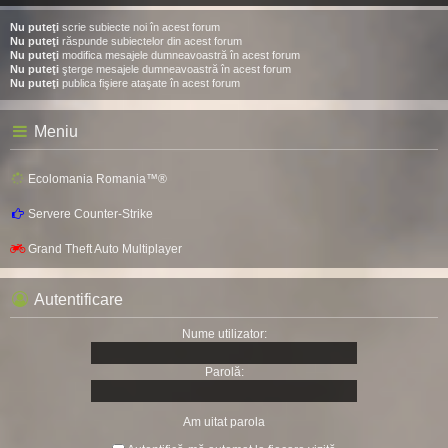
Nu puteţi
scrie subiecte noi în acest forum
Nu puteţi
răspunde subiectelor din acest forum
Nu puteţi
modifica mesajele dumneavoastră în acest forum
Nu puteţi
şterge mesajele dumneavoastră în acest forum
Nu puteţi
publica fişiere ataşate în acest forum
Meniu
Ecolomania Romania™®
Servere Counter-Strike
Grand Theft Auto Multiplayer
Autentificare
Nume utilizator:
Parolă:
Am uitat parola