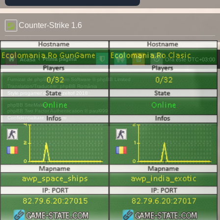
Counter-Strike 1.6
Prima pagină
Acasă
Ora este
UTC+03:00
Furnizat de
phpBB
® Forum Software © phpBB Limited
Translation/Traducere:
phpBB România
Style
progamer
de ©
Mazeltof
2018
phpBB SiteMaker
phpBB Two Factor Authentication ©
paul999
Confidențialitate
|
Termeni