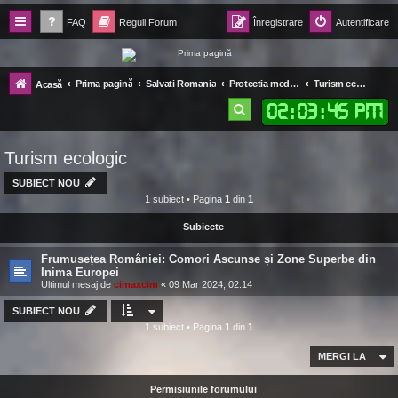
FAQ
Reguli Forum
Înregistrare
Autentificare
Forum Ecolomania™®
Prima pagină
Salvati Romania
Protectia mediului
Turism ecologic
Acasă
-= Idei pentru viitor =-
02
:
03
:
46 PM
C
ă
Turism ecologic
u
t
SUBIECT NOU
1 subiect • Pagina
1
din
1
a
Subiecte
r
e
Frumusețea României: Comori Ascunse și Zone Superbe din
Inima Europei
Ultimul mesaj de
cimaxcim
«
09 Mar 2024, 02:14
SUBIECT NOU
1 subiect • Pagina
1
din
1
MERGI LA
Permisiunile forumului