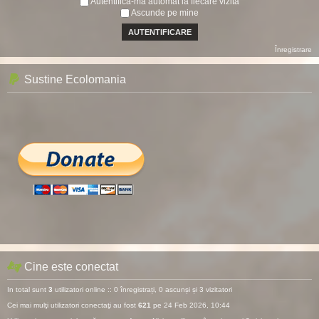
Autentifică-mă automat la fiecare vizită
Ascunde pe mine
Înregistrare
Sustine Ecolomania
Cine este conectat
In total sunt
3
utilizatori online :: 0 înregistrați, 0 ascunși și 3 vizitatori
Cei mai mulţi utilizatori conectaţi au fost
621
pe 24 Feb 2026, 10:44