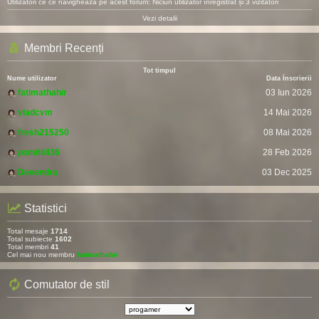
Utilizatori ce ce navighează pe acest forum: Niciun utilizator înregistrat și 3 vizitatori
Vezi detalii
Membri Recenți
Tot timpul
Nume utilizator
Data Înscrierii
fatimathahir
03 Iun 2026
vladcvm
14 Mai 2026
fresh215250
08 Mai 2026
pomitil436
28 Feb 2026
Devendra
03 Dec 2025
Statistici
Total mesaje
1714
Total subiecte
1602
Total membri
41
Cel mai nou membru
fatimathahir
Comutator de stil