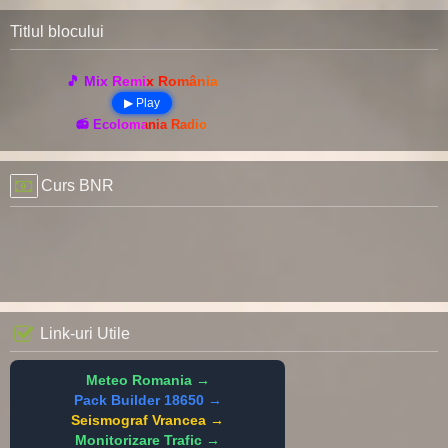
Titlul blocului
🎵 Mix Remix România
▶ Play
📻 Ecolomania Radio
Curs BNR
Link-uri Utile
Meteo Romania →
Pack Builder 18650 →
Seismograf Vrancea →
Monitorizare Trafic →