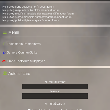
Nu puteţi
scrie subiecte noi în acest forum
Nu puteţi
răspunde subiectelor din acest forum
Nu puteţi
modifica mesajele dumneavoastră în acest forum
Nu puteţi
şterge mesajele dumneavoastră în acest forum
Nu puteţi
publica fişiere ataşate în acest forum
Meniu
Ecolomania Romania™®
Servere Counter-Strike
Grand Theft Auto Multiplayer
Autentificare
Nume utilizator:
Parolă:
Am uitat parola