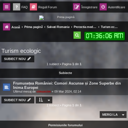
FAQ
Reguli Forum
Înregistrare
Autentificare
Forum Ecolomania™®
Prima pagină
Salvati Romania
Protectia mediului
Turism ecologic
Acasă
-= Idei pentru viitor =-
07
:
36
:
07 AM
C
ă
Turism ecologic
u
t
SUBIECT NOU
1 subiect • Pagina
1
din
1
a
Subiecte
r
e
Frumusețea României: Comori Ascunse și Zone Superbe din
Inima Europei
Ultimul mesaj de
cimaxcim
«
09 Mar 2024, 02:14
SUBIECT NOU
1 subiect • Pagina
1
din
1
MERGI LA
Permisiunile forumului