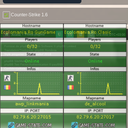
Counter-Strike 1.6
Prima pagină
Acasă
Ora este
UTC+03:00
Furnizat de
phpBB
® Forum Software © phpBB Limited
Translation/Traducere:
phpBB România
Style
progamer
de ©
Mazeltof
2018
phpBB SiteMaker
phpBB Two Factor Authentication ©
paul999
Confidențialitate
|
Termeni