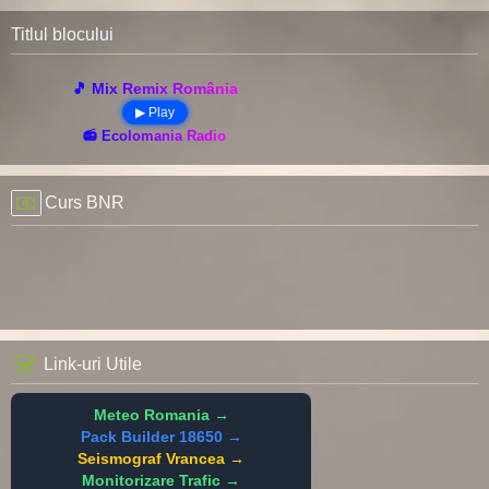
Titlul blocului
🎵 Mix Remix România
▶ Play
📻 Ecolomania Radio
Curs BNR
Link-uri Utile
Meteo Romania →
Pack Builder 18650 →
Seismograf Vrancea →
Monitorizare Trafic →