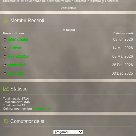
Utilizatori ce ce navighează pe acest forum: Niciun utilizator înregistrat și 1 vizitator
Vezi detalii
Membri Recenți
Tot timpul
Nume utilizator
Data Înscrierii
fatimathahir
03 Iun 2026
vladcvm
14 Mai 2026
fresh215250
08 Mai 2026
pomitil436
28 Feb 2026
Devendra
03 Dec 2025
Statistici
Total mesaje
1714
Total subiecte
1602
Total membri
41
Cel mai nou membru
fatimathahir
Comutator de stil