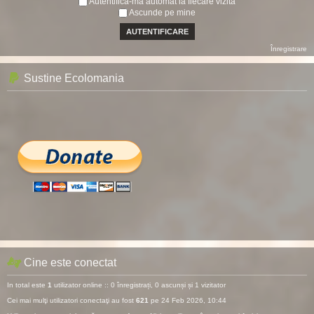
Autentifică-mă automat la fiecare vizită
Ascunde pe mine
Înregistrare
Sustine Ecolomania
Cine este conectat
In total este
1
utilizator online :: 0 înregistrați, 0 ascunși și 1 vizitator
Cei mai mulţi utilizatori conectaţi au fost
621
pe 24 Feb 2026, 10:44