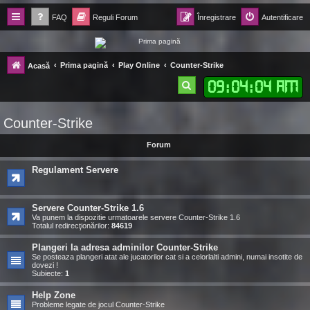
FAQ
Reguli Forum
Înregistrare
Autentificare
Forum Ecolomania™®
Prima pagină
Play Online
Counter-Strike
Acasă
-= Idei pentru viitor =-
09
:
04
:
05 AM
C
ă
Counter-Strike
u
t
Forum
a
Regulament Servere
r
e
Servere Counter-Strike 1.6
Va punem la dispozitie urmatoarele servere Counter-Strike 1.6
Totalul redirecţionărilor:
84619
Plangeri la adresa adminilor Counter-Strike
Se posteaza plangeri atat ale jucatorilor cat si a celorlalti admini, numai insotite de
dovezi !
Subiecte:
1
Help Zone
Probleme legate de jocul Counter-Strike