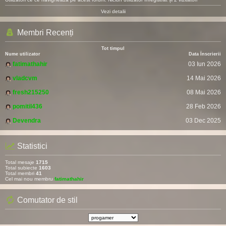
Vezi detalii
Membri Recenți
Tot timpul
Nume utilizator
Data Înscrierii
fatimathahir
03 Iun 2026
vladcvm
14 Mai 2026
fresh215250
08 Mai 2026
pomitil436
28 Feb 2026
Devendra
03 Dec 2025
Statistici
Total mesaje
1715
Total subiecte
1603
Total membri
41
Cel mai nou membru
fatimathahir
Comutator de stil