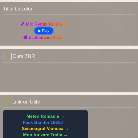
Titlul blocului
🎵 Mix Remix România
▶ Play
📻 Ecolomania Radio
Curs BNR
Link-uri Utile
Meteo Romania →
Pack Builder 18650 →
Seismograf Vrancea →
Monitorizare Trafic →