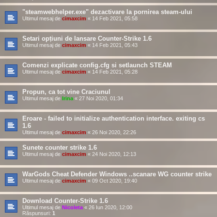
"steamwebhelper.exe" dezactivare la pornirea steam-ului
Ultimul mesaj de
cimaxcim
«
14 Feb 2021, 05:58
Setari opțiuni de lansare Counter-Strike 1.6
Ultimul mesaj de
cimaxcim
«
14 Feb 2021, 05:43
Comenzi explicate config.cfg si setlaunch STEAM
Ultimul mesaj de
cimaxcim
«
14 Feb 2021, 05:28
Propun, ca tot vine Craciunul
Ultimul mesaj de
Irina
«
27 Noi 2020, 01:34
Eroare - failed to initialize authentication interface. exiting cs
1.6
Ultimul mesaj de
cimaxcim
«
26 Noi 2020, 22:26
Sunete counter strike 1.6
Ultimul mesaj de
cimaxcim
«
24 Noi 2020, 12:13
WarGods Cheat Defender Windows ..scanare WG counter strike
Ultimul mesaj de
cimaxcim
«
09 Oct 2020, 19:40
Download Counter-Strike 1.6
Ultimul mesaj de
Nicoleta
«
26 Iun 2020, 12:00
Răspunsuri:
1