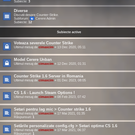
Subiecte:
3
Diverse
Discutii despre Counter-Strike.
Subforum:
Cerere Admin
Subiecte:
12
Subiecte active
Voteaza severele Counter Strike
Ultimul mesaj de
cimaxcim
«
13 Dec 2020, 05:11
Model Cerere Unban
Ultimul mesaj de
cimaxcim
«
12 Dec 2020, 01:31
Counter Strike 1.6 Server in Romania
Ultimul mesaj de
cimaxcim
«
01 Dec 2023, 08:05
CS 1.6 - Launch Steam Options !
Ultimul mesaj de
cimaxcim
«
08 Feb 2023, 07:42
Setari pentru lag mic > Counter strike 1.6
Ultimul mesaj de
cimaxcim
«
17 Mai 2021, 01:35
Răspunsuri:
1
Setările personalizate config.cfg > Setari optime CS 1.6
Ultimul mesaj de
cimaxcim
«
17 Mar 2021, 06:37
Răspunsuri:
1