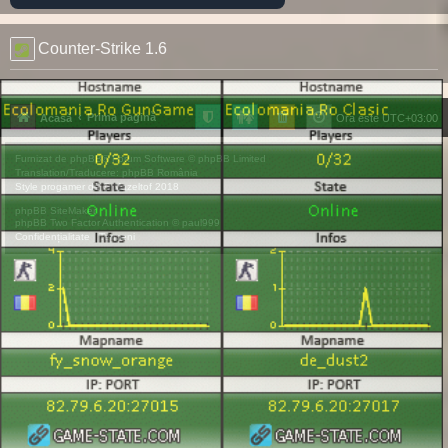
Counter-Strike 1.6
Prima pagină
Acasă
Ora este
UTC+03:00
Furnizat de
phpBB
® Forum Software © phpBB Limited
Translation/Traducere:
phpBB România
Style
progamer
de ©
Mazeltof
2018
phpBB SiteMaker
phpBB Two Factor Authentication ©
paul999
Confidențialitate
|
Termeni