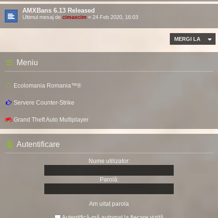
AMXBans 6.13 Released
Ultimul mesaj de
cimaxcim
«
24 Feb 2020, 16:03
MERGI LA
Meniu
Ecolomania Romania™®
Servere Counter-Strike
Grand Theft Auto Multiplayer
Autentificare
Nume utilizator:
Parolă:
Am uitat parola
Autentifică-mă automat la fiecare vizită