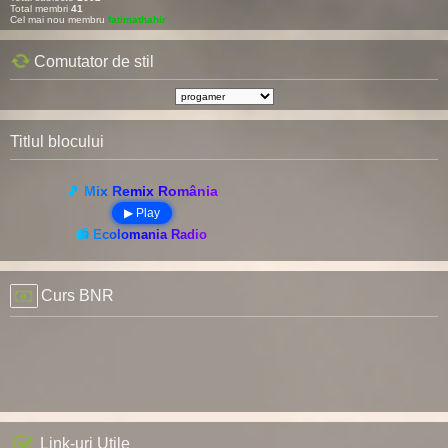
Total membri
41
Cel mai nou membru
fatimathahir
Comutator de stil
Titlul blocului
🎵 Mix Remix România
▶ Play
📻 Ecolomania Radio
Curs BNR
Link-uri Utile