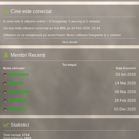
Cine este conectat
In total este
1
utilizator online :: 0 înregistrați, 0 ascunși și 1 vizitator
Cei mai mulţi utilizatori conectaţi au fost
621
pe 24 Feb 2026, 10:44
Utilizatori ce ce navighează pe acest forum: Niciun utilizator înregistrat și 1 vizitator
Vezi detalii
Membri Recenți
Tot timpul
Nume utilizator
Data Înscrierii
fatimathahir
03 Iun 2026
vladcvm
14 Mai 2026
fresh215250
08 Mai 2026
pomitil436
28 Feb 2026
Devendra
03 Dec 2025
Statistici
Total mesaje
1714
Total subiecte
1602