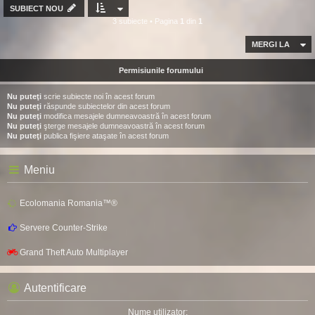
SUBIECT NOU
3 subiecte • Pagina
1
din
1
MERGI LA
Permisiunile forumului
Nu puteţi
scrie subiecte noi în acest forum
Nu puteţi
răspunde subiectelor din acest forum
Nu puteţi
modifica mesajele dumneavoastră în acest forum
Nu puteţi
şterge mesajele dumneavoastră în acest forum
Nu puteţi
publica fişiere ataşate în acest forum
Meniu
Ecolomania Romania™®
Servere Counter-Strike
Grand Theft Auto Multiplayer
Autentificare
Nume utilizator: