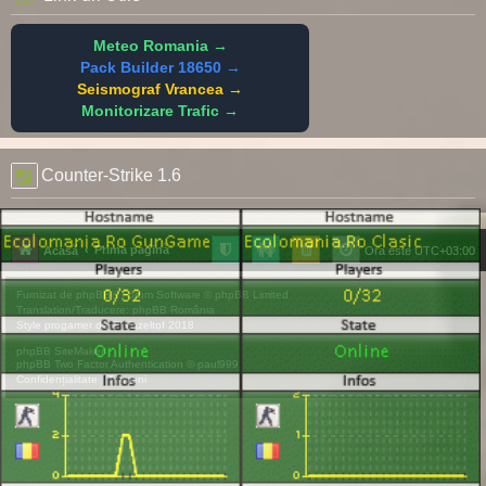
Meteo Romania →
Pack Builder 18650 →
Seismograf Vrancea →
Monitorizare Trafic →
Counter-Strike 1.6
Prima pagină
Acasă
Ora este
UTC+03:00
Furnizat de
phpBB
® Forum Software © phpBB Limited
Translation/Traducere:
phpBB România
Style
progamer
de ©
Mazeltof
2018
phpBB SiteMaker
phpBB Two Factor Authentication ©
paul999
Confidențialitate
|
Termeni