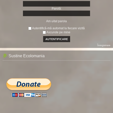
Parolă:
Am uitat parola
Autentifică-mă automat la fiecare vizită
Ascunde pe mine
Înregistrare
Sustine Ecolomania