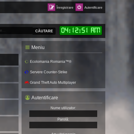
Înregistrare
Autentificare
04
:
12
:
52 AM
CĂUTARE
Meniu
Ecolomania Romania™®
Servere Counter-Strike
Grand Theft Auto Multiplayer
Autentificare
Nume utilizator:
Parolă: