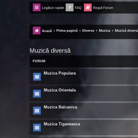
Legături rapide
FAQ
Reguli Forum
Forum Ecolomania™®
-= Idei pentru viitor =-
Prima pagină
Diverse
Muzica
Muzică divers
Acasă
Muzică diversă
FORUM
Muzica Populara
Muzica Orientala
Muzica Balcanica
Muzica Tiganeasca