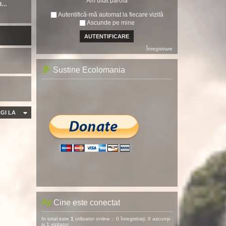
Am uitat parola
mI…
Autentifică-mă automat la fiecare vizită
Ascunde pe mine
Înregistrare
Sustine Ecolomania
GI LA
Cine este conectat
In total este
1
utilizator online :: 0 înregistrați, 0 ascunși
și 1 vizitator