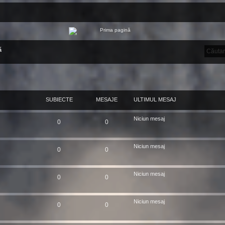
ă
SUBIECTE
MESAJE
ULTIMUL MESAJ
Niciun mesaj
0
0
Niciun mesaj
0
0
Niciun mesaj
0
0
Niciun mesaj
0
0