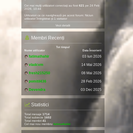
Cei mai mulţi utilizatori conectaţi au fost
621
pe 24 Feb
2026, 10:44
Utilizatori ce ce navighează pe acest forum: Niciun
utilizator înregistrat și 1 vizitator
Vezi detalii
Membri Recenți
Tot timpul
Nume utilizator
Data Înscrierii
fatimathahir
03 Iun 2026
vladcvm
14 Mai 2026
fresh215250
08 Mai 2026
pomitil436
28 Feb 2026
Devendra
03 Dec 2025
Statistici
Total mesaje
1714
Total subiecte
1602
Total membri
41
Cel mai nou membru
fatimathahir