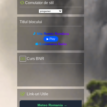
Comutator de stil
Titlul blocului
🎵 Mix Remix România
▶ Play
📻 Ecolomania Radio
Curs BNR
Link-uri Utile
Meteo Romania →