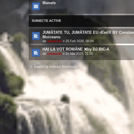
Manele
SUBIECTE ACTIVE
JUMĂTATE TU, JUMĂTATE EU rEmIX BY Constan
Moiceanu
de
cimaxcim
»
25 Feb 2026, 00:04
HAI LA VOT ROMÂNE ❌️by DJ BIC-A
de
cimaxcim
»
16 Mai 2025, 21:00
Înapoi la indexul forumului