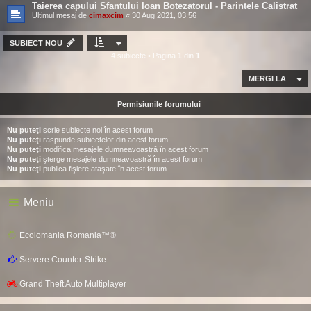
Taierea capului Sfantului Ioan Botezatorul - Parintele Calistrat
Ultimul mesaj de
cimaxcim
«
30 Aug 2021, 03:56
SUBIECT NOU
4 subiecte • Pagina
1
din
1
MERGI LA
Permisiunile forumului
Nu puteţi
scrie subiecte noi în acest forum
Nu puteţi
răspunde subiectelor din acest forum
Nu puteţi
modifica mesajele dumneavoastră în acest forum
Nu puteţi
şterge mesajele dumneavoastră în acest forum
Nu puteţi
publica fişiere ataşate în acest forum
Meniu
Ecolomania Romania™®
Servere Counter-Strike
Grand Theft Auto Multiplayer