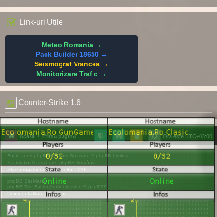
Link-uri Utile
Meteo Romania →
Pack Builder 18650 →
Seismograf Vrancea →
Monitorizare Trafic →
Counter-Strike 1.6
Prima pagină
Acasă
Ora este
UTC+03:00
Furnizat de
phpBB
® Forum Software © phpBB Limited
Translation/Traducere:
phpBB România
Style
progamer
de ©
Mazeltof
2018
phpBB SiteMaker
phpBB Two Factor Authentication ©
paul999
Confidențialitate
|
Termeni