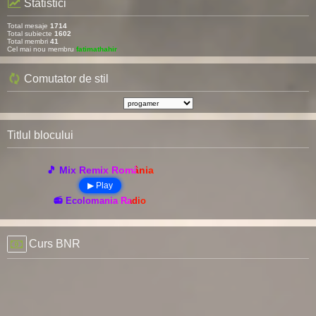
Statistici
Total mesaje
1714
Total subiecte
1602
Total membri
41
Cel mai nou membru
fatimathahir
Comutator de stil
Titlul blocului
🎵 Mix Remix România
▶ Play
📻 Ecolomania Radio
Curs BNR