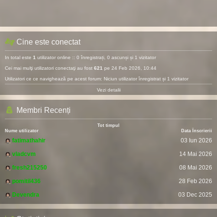
Cine este conectat
In total este
1
utilizator online :: 0 înregistrați, 0 ascunși și 1 vizitator
Cei mai mulţi utilizatori conectaţi au fost
621
pe 24 Feb 2026, 10:44
Utilizatori ce ce navighează pe acest forum: Niciun utilizator înregistrat și 1 vizitator
Vezi detalii
Membri Recenți
Tot timpul
Nume utilizator
Data Înscrierii
fatimathahir
03 Iun 2026
vladcvm
14 Mai 2026
fresh215250
08 Mai 2026
pomitil436
28 Feb 2026
Devendra
03 Dec 2025