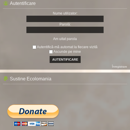
Autentificare
Nume utilizator:
Parolă:
Am uitat parola
Autentifică-mă automat la fiecare vizită
Ascunde pe mine
Înregistrare
Sustine Ecolomania